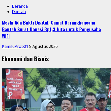
Beranda
Daerah
Meski Ada Bukti Digital, Camat Karangkancana
Bantah Surat Donasi Rp1,3 Juta untuk Pengusaha
WiFi
KamiluProb01
8 Agustus 2026
Ekonomi dan Bisnis