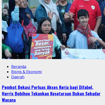
Beranda
Bisnis & Ekonomi
Daerah
Pemkot Bekasi Perluas Akses Kerja bagi Difabel,
Harris Bobihoe Tekankan Kesetaraan Bukan Sekadar
Wacana