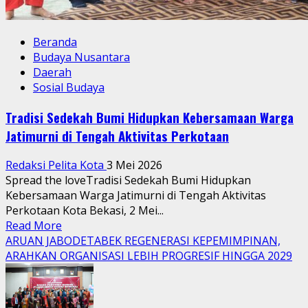
Beranda
Budaya Nusantara
Daerah
Sosial Budaya
Tradisi Sedekah Bumi Hidupkan Kebersamaan Warga
Jatimurni di Tengah Aktivitas Perkotaan
Redaksi Pelita Kota
3 Mei 2026
Spread the loveTradisi Sedekah Bumi Hidupkan
Kebersamaan Warga Jatimurni di Tengah Aktivitas
Perkotaan Kota Bekasi, 2 Mei...
Read
Read More
more
ARUAN JABODETABEK REGENERASI KEPEMIMPINAN,
about
ARAHKAN ORGANISASI LEBIH PROGRESIF HINGGA 2029
Tradisi
Sedekah
Bumi