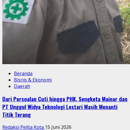
Beranda
Bisnis & Ekonomi
Daerah
Dari Persoalan Cuti hingga PHK, Sengketa Mainar dan
PT Unggul Widya Teknologi Lestari Masih Menanti
Titik Terang
Redaksi Pelita Kota
15 Juni 2026