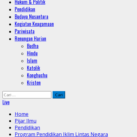
Hukum & Politik
Pendidikan
Budaya Nusantara
Kegiatan Keagamaan
Pariwisata
Renungan Harian
Budha
Hindu
Islam
Katolik
Konghuchu
Kristen
Cari
untuk:
Live
Home
Pijar Ilmu
Pendidikan
Program Pendidikan Iklim Lintas Negara