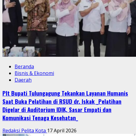
Beranda
Bisnis & Ekonomi
Daerah
Plt Bupati Tulungagung Tekankan Layanan Humanis
Saat Buka Pelatihan di RSUD dr. Iskak _Pelatihan
Digelar di Auditorium IDIK, Sasar Empati dan
Komunikasi Tenaga Kesehatan_
Redaksi Pelita Kota
17 April 2026