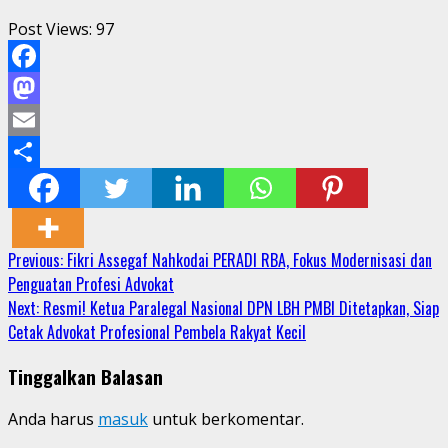
Post Views:
97
Facebook
Mastodon
Email
Share
Continue
Previous:
Fikri Assegaf Nahkodai PERADI RBA, Fokus Modernisasi dan
Penguatan Profesi Advokat
Reading
Next:
Resmi! Ketua Paralegal Nasional DPN LBH PMBI Ditetapkan, Siap
Cetak Advokat Profesional Pembela Rakyat Kecil
Tinggalkan Balasan
Anda harus
masuk
untuk berkomentar.