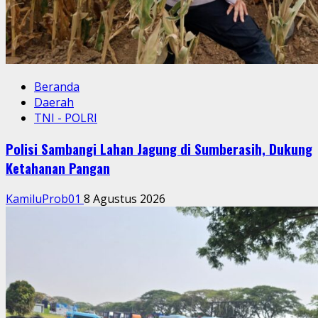
Beranda
Daerah
TNI - POLRI
Polisi Sambangi Lahan Jagung di Sumberasih, Dukung
Ketahanan Pangan
KamiluProb01
8 Agustus 2026