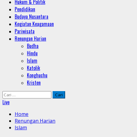
Hukum & Politik
Pendidikan
Budaya Nusantara
Kegiatan Keagamaan
Pariwisata
Renungan Harian
Budha
Hindu
Islam
Katolik
Konghuchu
Kristen
Cari
untuk:
Live
Home
Renungan Harian
Islam