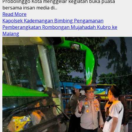
Probolinggo Kota menggelar kegiatan buka puasa
bersama insan media di...
Read
Read More
more
Kapolsek Kademangan Bimbing Pengamanan
about
Pemberangkatan Rombongan Mujahadah Kubro ke
Polres
Malang
Probolinggo
Kota
Buka
Puasa
Bersama
Insan
Media