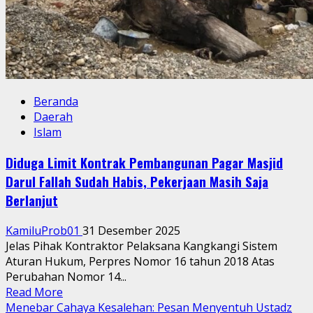
Beranda
Daerah
Islam
Diduga Limit Kontrak Pembangunan Pagar Masjid
Darul Fallah Sudah Habis, Pekerjaan Masih Saja
Berlanjut
KamiluProb01
31 Desember 2025
Jelas Pihak Kontraktor Pelaksana Kangkangi Sistem
Aturan Hukum, Perpres Nomor 16 tahun 2018 Atas
Perubahan Nomor 14...
Read
Read More
more
Menebar Cahaya Kesalehan: Pesan Menyentuh Ustadz