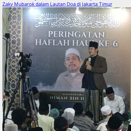
about
Zaky Mubarok dalam Lautan Doa di Jakarta Timur
Diduga
Limit
Kontrak
Pembangunan
Pagar
Masjid
Darul
Fallah
Sudah
Habis,
Pekerjaan
Masih
Saja
Berlanjut