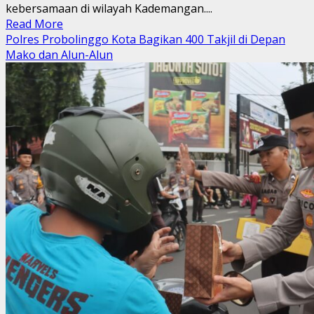
kebersamaan di wilayah Kademangan....
Read
Read More
more
Polres Probolinggo Kota Bagikan 400 Takjil di Depan
about
Mako dan Alun-Alun
Ramadhan
sebagai
Ruang
Kolaborasi:
Polsek
Kademangan
dan
Warga
Bersinergi
Lewat
Aksi
Berbagi