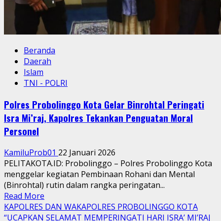
Beranda
Daerah
Islam
TNI - POLRI
Polres Probolinggo Kota Gelar Binrohtal Peringati
Isra Mi’raj, Kapolres Tekankan Penguatan Moral
Personel
KamiluProb01
22 Januari 2026
PELITAKOTA.ID: Probolinggo – Polres Probolinggo Kota
menggelar kegiatan Pembinaan Rohani dan Mental
(Binrohtal) rutin dalam rangka peringatan...
Read
Read More
more
KAPOLRES DAN WAKAPOLRES PROBOLINGGO KOTA
about
“UCAPKAN SELAMAT MEMPERINGATI HARI ISRA’ MI’RAJ