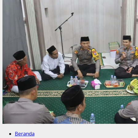
Probolinggo
Kota
Bagikan
400
Takjil
di
Depan
Mako
dan
Alun-
Alun
Beranda