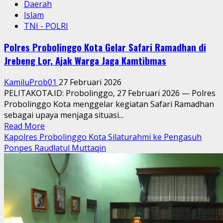
Daerah
Islam
TNI - POLRI
Polres Probolinggo Kota Gelar Safari Ramadhan di
Jrebeng Lor, Ajak Warga Jaga Kamtibmas
KamiluProb01
27 Februari 2026
PELITAKOTA.ID: Probolinggo, 27 Februari 2026 — Polres
Probolinggo Kota menggelar kegiatan Safari Ramadhan
sebagai upaya menjaga situasi...
Read
Read More
more
Kapolres Probolinggo Kota Silaturahmi ke Pengasuh
about
Ponpes Raudlatul Muttaqin
Polres
Probolinggo
Kota
Gelar
Safari
Ramadhan