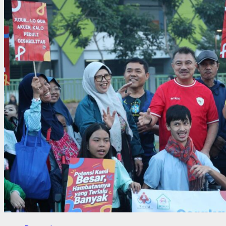
Pesan
Menyentuh
Ustadz
Zaky
Mubarok
dalam
Lautan
Doa
di
Jakarta
Timur