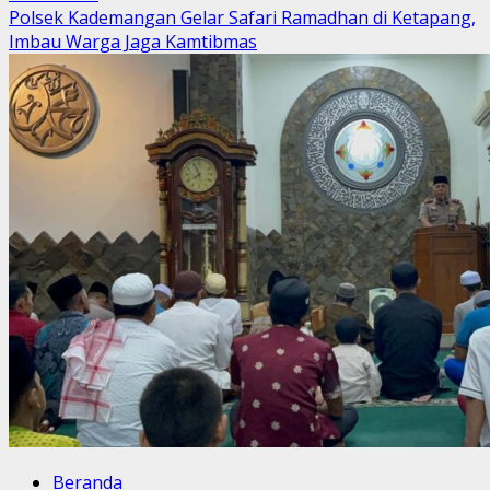
more
Polsek Kademangan Gelar Safari Ramadhan di Ketapang,
about
Imbau Warga Jaga Kamtibmas
Kapolres
Probolinggo
Kota
Ngabuburit
dan
Bukber
Bareng
Pengusaha
dan
GP
Ansor,
Santuni
Anak
Yatim
hingga
Bagi
500
Bansos
Beranda