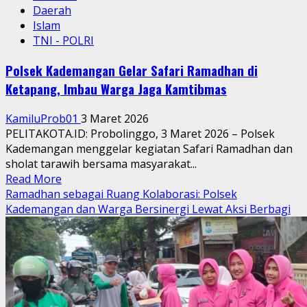
Daerah
Islam
TNI - POLRI
Polsek Kademangan Gelar Safari Ramadhan di
Ketapang, Imbau Warga Jaga Kamtibmas
KamiluProb01
3 Maret 2026
PELITAKOTA.ID: Probolinggo, 3 Maret 2026 – Polsek
Kademangan menggelar kegiatan Safari Ramadhan dan
sholat tarawih bersama masyarakat...
Read
Read More
more
Ramadhan sebagai Ruang Kolaborasi: Polsek
about
Kademangan dan Warga Bersinergi Lewat Aksi Berbagi
Polsek
Kademangan
Gelar
Safari
Ramadhan
di