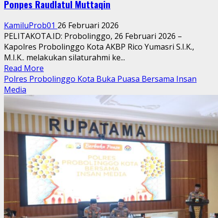
Ponpes Raudlatul Muttaqin
KamiluProb01
26 Februari 2026
PELITAKOTA.ID: Probolinggo, 26 Februari 2026 –
Kapolres Probolinggo Kota AKBP Rico Yumasri S.I.K.,
M.I.K.. melakukan silaturahmi ke...
Read
Read More
more
Polres Probolinggo Kota Buka Puasa Bersama Insan
about
Media
Kapolres
Probolinggo
Kota
Silaturahmi
ke
Pengasuh
Ponpes
Raudlatul
Muttaqin