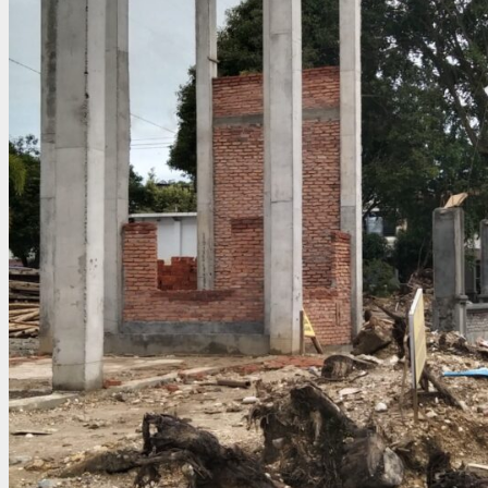
SELAMAT
MEMPERINGATI
HARI
ISRA’
MI’RAJ
1447
H”