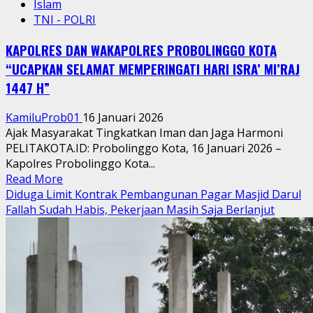
Islam
TNI - POLRI
KAPOLRES DAN WAKAPOLRES PROBOLINGGO KOTA
“UCAPKAN SELAMAT MEMPERINGATI HARI ISRA’ MI’RAJ
1447 H”
KamiluProb01
16 Januari 2026
Ajak Masyarakat Tingkatkan Iman dan Jaga Harmoni
PELITAKOTA.ID: Probolinggo Kota, 16 Januari 2026 –
Kapolres Probolinggo Kota...
Read
Read More
more
Diduga Limit Kontrak Pembangunan Pagar Masjid Darul
about
Fallah Sudah Habis, Pekerjaan Masih Saja Berlanjut
KAPOLRES
DAN
WAKAPOLRES
PROBOLINGGO
KOTA
“UCAPKAN