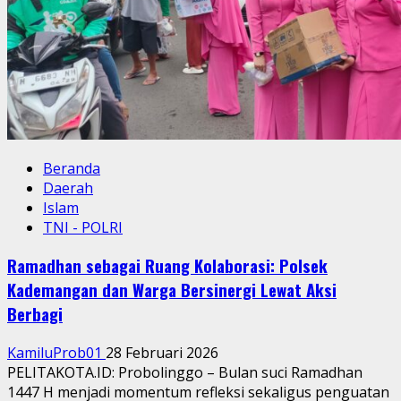
Ketapang,
Imbau
Warga
Jaga
Kamtibmas
Beranda
Daerah
Islam
TNI - POLRI
Ramadhan sebagai Ruang Kolaborasi: Polsek
Kademangan dan Warga Bersinergi Lewat Aksi
Berbagi
KamiluProb01
28 Februari 2026
PELITAKOTA.ID: Probolinggo – Bulan suci Ramadhan
1447 H menjadi momentum refleksi sekaligus penguatan