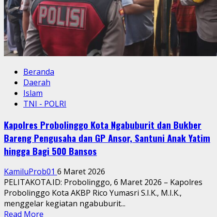
Beranda
Daerah
Islam
TNI - POLRI
Kapolres Probolinggo Kota Ngabuburit dan Bukber
Bareng Pengusaha dan GP Ansor, Santuni Anak Yatim
hingga Bagi 500 Bansos
KamiluProb01
6 Maret 2026
PELITAKOTA.ID: Probolinggo, 6 Maret 2026 – Kapolres
Probolinggo Kota AKBP Rico Yumasri S.I.K., M.I.K.,
menggelar kegiatan ngabuburit...
Read
Read More