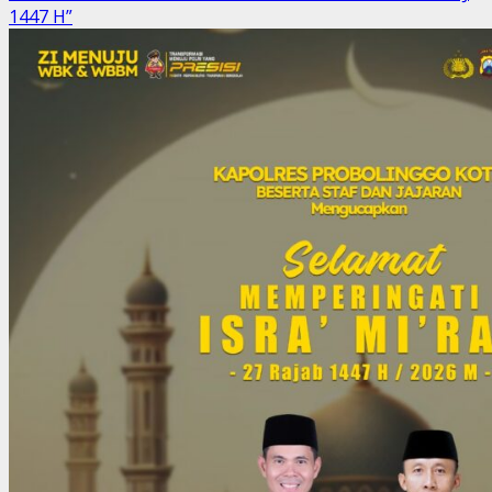
Polres
1447 H”
Probolinggo
Kota
Gelar
Binrohtal
Peringati
Isra
Mi’raj,
Kapolres
Tekankan
Penguatan
Moral
Personel