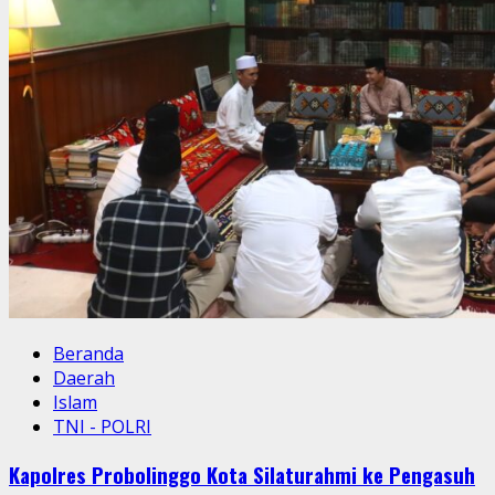
di
Jrebeng
Lor,
Ajak
Warga
Jaga
Kamtibmas
Beranda
Daerah
Islam
TNI - POLRI
Kapolres Probolinggo Kota Silaturahmi ke Pengasuh