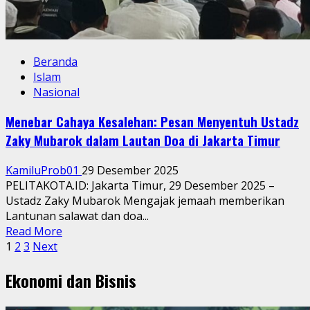
Beranda
Islam
Nasional
Menebar Cahaya Kesalehan: Pesan Menyentuh Ustadz
Zaky Mubarok dalam Lautan Doa di Jakarta Timur
KamiluProb01
29 Desember 2025
PELITAKOTA.ID: Jakarta Timur, 29 Desember 2025 –
Ustadz Zaky Mubarok Mengajak jemaah memberikan
Lantunan salawat dan doa...
Read
Read More
Paginasi
more
1
2
3
Next
about
pos
Ekonomi dan Bisnis
Menebar
Cahaya
Kesalehan: