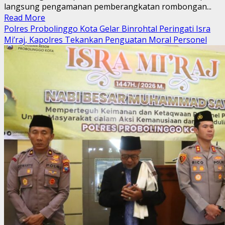
langsung pengamanan pemberangkatan rombongan...
Read
Read More
more
Polres Probolinggo Kota Gelar Binrohtal Peringati Isra
about
Mi’raj, Kapolres Tekankan Penguatan Moral Personel
Kapolsek
Kademangan
Bimbing
Pengamanan
Pemberangkatan
Rombongan
Mujahadah
Kubro
ke
Malang