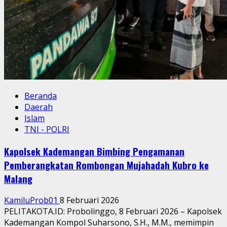
Beranda
Daerah
Islam
TNI - POLRI
Kapolsek Kademangan Bimbing Pengamanan
Pemberangkatan Rombongan Mujahadah Kubro ke
Malang
KamiluProb01
8 Februari 2026
PELITAKOTA.ID: Probolinggo, 8 Februari 2026 – Kapolsek
Kademangan Kompol Suharsono, S.H., M.M., memimpin