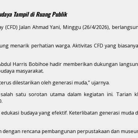
udaya Tampil di Ruang Publik
ay (CFD) Jalan Ahmad Yani, Minggu (26/4/2026), berlangsu
gsung menarik perhatian warga. Aktivitas CFD yang biasa
a Abdul Harris Bobihoe hadir memberikan dukungan langsu
 budaya masyarakat.
s terus dilestarikan oleh generasi muda,” ujarnya.
salah satu sorotan utama dalam kegiatan ini. Tarian k
.
na edukasi budaya yang efektif. Keterlibatan generasi mu
an dengan rencana pembangunan perpustakaan dan museum 