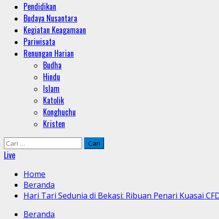
Pendidikan
Budaya Nusantara
Kegiatan Keagamaan
Pariwisata
Renungan Harian
Budha
Hindu
Islam
Katolik
Konghuchu
Kristen
Cari
untuk:
Live
Home
Beranda
Hari Tari Sedunia di Bekasi: Ribuan Penari Kuasai CF
Beranda