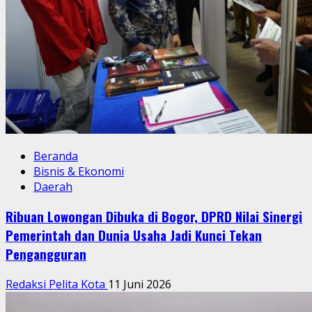
Beranda
Bisnis & Ekonomi
Daerah
Ribuan Lowongan Dibuka di Bogor, DPRD Nilai Sinergi
Pemerintah dan Dunia Usaha Jadi Kunci Tekan
Pengangguran
Redaksi Pelita Kota
11 Juni 2026