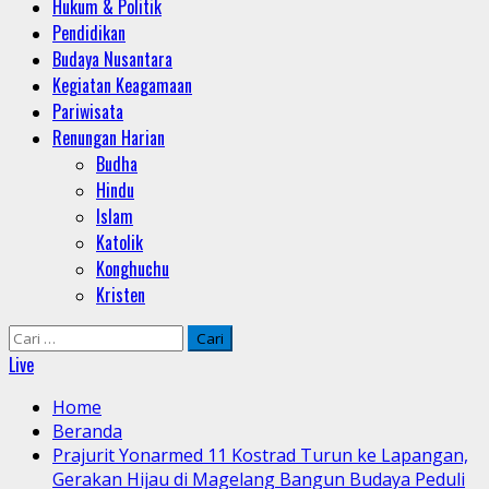
Hukum & Politik
Pendidikan
Budaya Nusantara
Kegiatan Keagamaan
Pariwisata
Renungan Harian
Budha
Hindu
Islam
Katolik
Konghuchu
Kristen
Cari
untuk:
Live
Home
Beranda
Prajurit Yonarmed 11 Kostrad Turun ke Lapangan,
Gerakan Hijau di Magelang Bangun Budaya Peduli