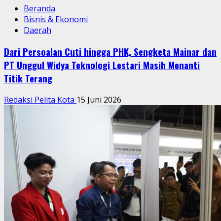
Beranda
Bisnis & Ekonomi
Daerah
Dari Persoalan Cuti hingga PHK, Sengketa Mainar dan
PT Unggul Widya Teknologi Lestari Masih Menanti
Titik Terang
Redaksi Pelita Kota
15 Juni 2026