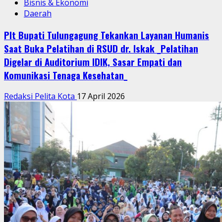
Bisnis & Ekonomi
Daerah
Plt Bupati Tulungagung Tekankan Layanan Humanis
Saat Buka Pelatihan di RSUD dr. Iskak _Pelatihan
Digelar di Auditorium IDIK, Sasar Empati dan
Komunikasi Tenaga Kesehatan_
Redaksi Pelita Kota
17 April 2026