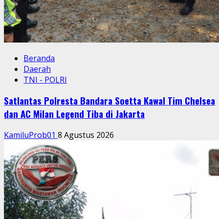
Beranda
Daerah
TNI - POLRI
Satlantas Polresta Bandara Soetta Kawal Tim Chelsea
dan AC Milan Legend Tiba di Jakarta
KamiluProb01
8 Agustus 2026