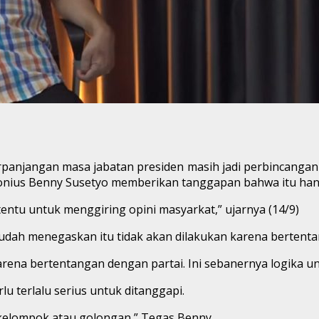
njangan masa jabatan presiden masih jadi perbincangan m
onius Benny Susetyo memberikan tanggapan bahwa itu hanya
tentu untuk menggiring opini masyarkat,” ujarnya (14/9)
ah menegaskan itu tidak akan dilakukan karena bertentan
arena bertentangan dengan partai. Ini sebanernya logika u
lu terlalu serius untuk ditanggapi.
 kelompok atau golongan,” Tegas Benny.