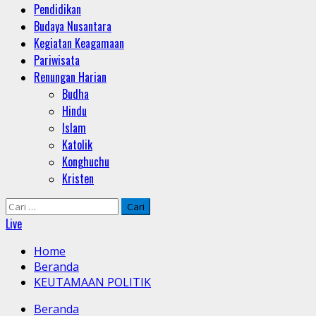
Pendidikan
Budaya Nusantara
Kegiatan Keagamaan
Pariwisata
Renungan Harian
Budha
Hindu
Islam
Katolik
Konghuchu
Kristen
Cari
untuk:
Live
Home
Beranda
KEUTAMAAN POLITIK
Beranda