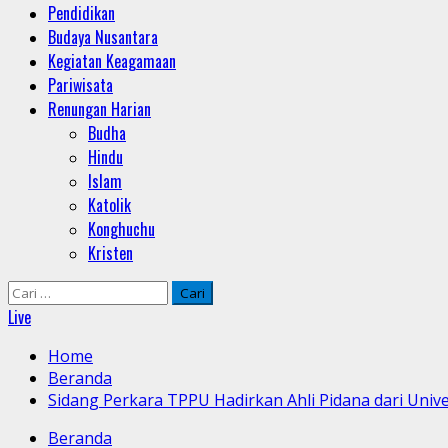
Pendidikan
Budaya Nusantara
Kegiatan Keagamaan
Pariwisata
Renungan Harian
Budha
Hindu
Islam
Katolik
Konghuchu
Kristen
Cari
untuk:
Live
Home
Beranda
Sidang Perkara TPPU Hadirkan Ahli Pidana dari Univ
Beranda