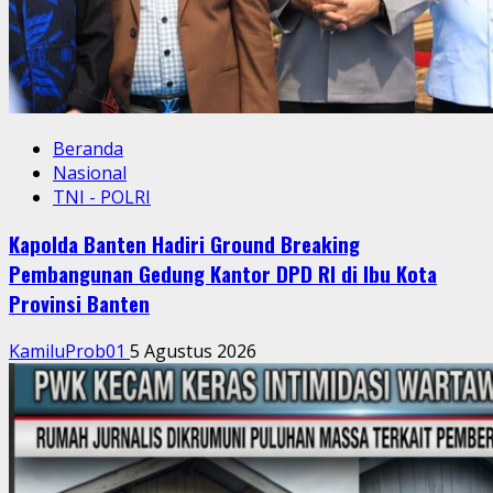
Beranda
Nasional
TNI - POLRI
Kapolda Banten Hadiri Ground Breaking
Pembangunan Gedung Kantor DPD RI di Ibu Kota
Provinsi Banten
KamiluProb01
5 Agustus 2026