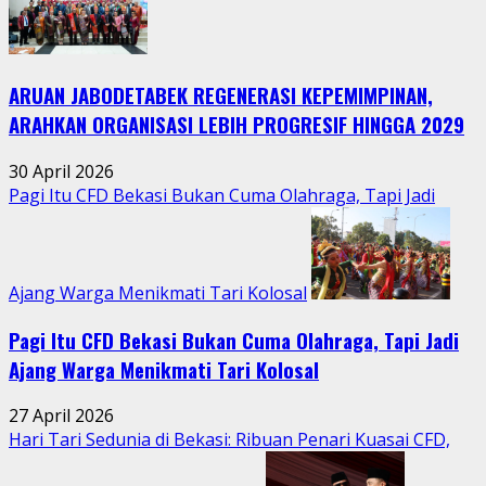
Bumi
Hidupkan
Kebersamaan
ARUAN JABODETABEK REGENERASI KEPEMIMPINAN,
Warga
Jatimurni
ARAHKAN ORGANISASI LEBIH PROGRESIF HINGGA 2029
di
Tengah
30 April 2026
Aktivitas
Pagi Itu CFD Bekasi Bukan Cuma Olahraga, Tapi Jadi
Perkotaan
Ajang Warga Menikmati Tari Kolosal
Pagi Itu CFD Bekasi Bukan Cuma Olahraga, Tapi Jadi
Ajang Warga Menikmati Tari Kolosal
27 April 2026
Hari Tari Sedunia di Bekasi: Ribuan Penari Kuasai CFD,