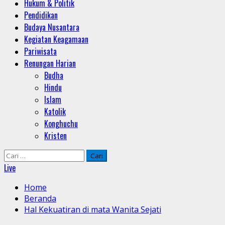
Hukum & Politik
Pendidikan
Budaya Nusantara
Kegiatan Keagamaan
Pariwisata
Renungan Harian
Budha
Hindu
Islam
Katolik
Konghuchu
Kristen
Cari
untuk:
Live
Home
Beranda
Hal Kekuatiran di mata Wanita Sejati