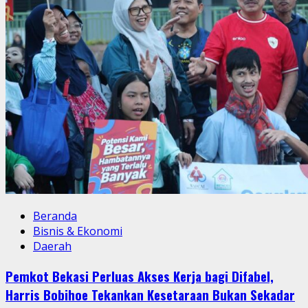
Beranda
Bisnis & Ekonomi
Daerah
Pemkot Bekasi Perluas Akses Kerja bagi Difabel,
Harris Bobihoe Tekankan Kesetaraan Bukan Sekadar