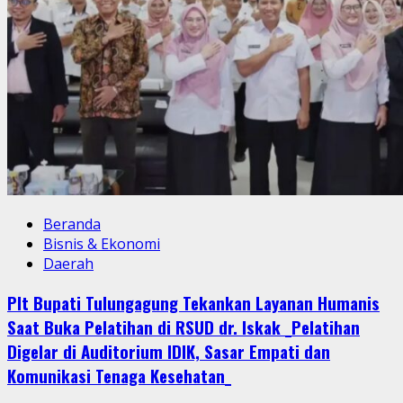
Beranda
Bisnis & Ekonomi
Daerah
Plt Bupati Tulungagung Tekankan Layanan Humanis
Saat Buka Pelatihan di RSUD dr. Iskak _Pelatihan
Digelar di Auditorium IDIK, Sasar Empati dan
Komunikasi Tenaga Kesehatan_