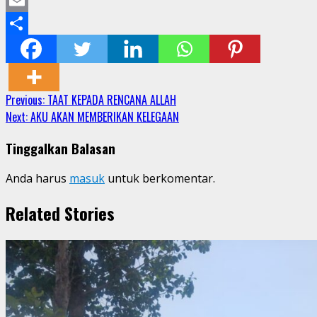
Mastodon
Email
Share
Continue
Previous:
TAAT KEPADA RENCANA ALLAH
Next:
AKU AKAN MEMBERIKAN KELEGAAN
Reading
Tinggalkan Balasan
Anda harus
masuk
untuk berkomentar.
Related Stories