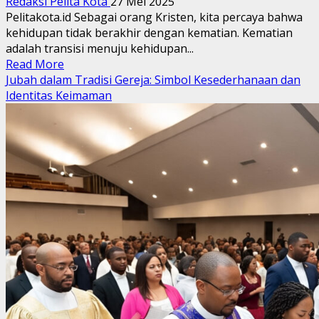
Redaksi Pelita Kota
27 Mei 2025
Pelitakota.id Sebagai orang Kristen, kita percaya bahwa
kehidupan tidak berakhir dengan kematian. Kematian
adalah transisi menuju kehidupan...
Read
Read More
more
Jubah dalam Tradisi Gereja: Simbol Kesederhanaan dan
about
Identitas Keimaman
Menghormati
Orang
yang
Telah
Meninggal
dengan
Kasih
dan
Penghormatan