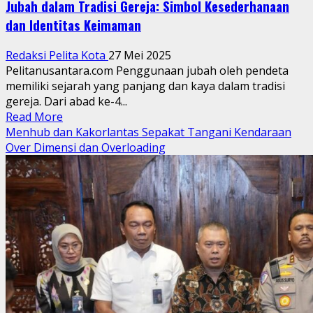
Jubah dalam Tradisi Gereja: Simbol Kesederhanaan
dan Identitas Keimaman
Redaksi Pelita Kota
27 Mei 2025
Pelitanusantara.com Penggunaan jubah oleh pendeta
memiliki sejarah yang panjang dan kaya dalam tradisi
gereja. Dari abad ke-4...
Read
Read More
more
Menhub dan Kakorlantas Sepakat Tangani Kendaraan
about
Over Dimensi dan Overloading
Jubah
dalam
Tradisi
Gereja:
Simbol
Kesederhanaan
dan
Identitas
Keimaman