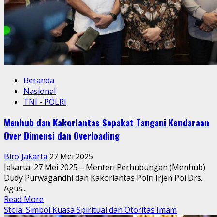
Beranda
Nasional
TNI - POLRI
Menhub dan Kakorlantas Sepakat Tangani Kendaraan
Over Dimensi dan Overloading
Biro Jakarta
27 Mei 2025
Jakarta, 27 Mei 2025 – Menteri Perhubungan (Menhub)
Dudy Purwagandhi dan Kakorlantas Polri Irjen Pol Drs.
Agus...
Read
Read More
more
Stola: Simbol Kuasa Spiritual dan Otoritas Imam