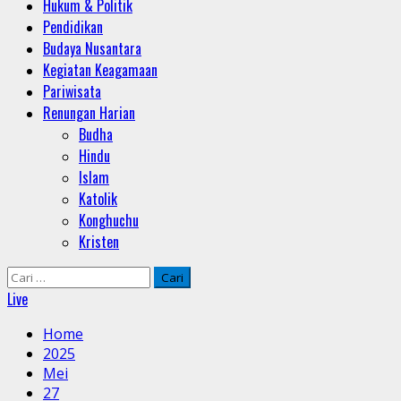
Hukum & Politik
Pendidikan
Budaya Nusantara
Kegiatan Keagamaan
Pariwisata
Renungan Harian
Budha
Hindu
Islam
Katolik
Konghuchu
Kristen
Cari
untuk:
Live
Home
2025
Mei
27