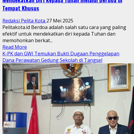
Tempat Khusus
Redaksi Pelita Kota
27 Mei 2025
Pelitakota.id Berdoa adalah salah satu cara yang paling
efektif untuk mendekatkan diri kepada Tuhan dan
memohonkan berkat...
Read
Read More
more
K-PK dan GWI Temukan Bukti Dugaan Penggelapan
about
Dana Perawatan Gedung Sekolah di Tangsel
Mendekatkan
Diri
kepada
Tuhan
melalui
Berdoa
di
Tempat
Khusus