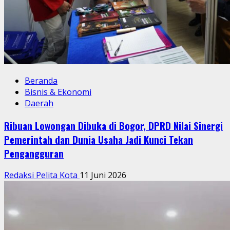
Beranda
Bisnis & Ekonomi
Daerah
Ribuan Lowongan Dibuka di Bogor, DPRD Nilai Sinergi
Pemerintah dan Dunia Usaha Jadi Kunci Tekan
Pengangguran
Redaksi Pelita Kota
11 Juni 2026