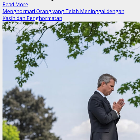
Read
Read More
more
Menghormati Orang yang Telah Meninggal dengan
about
Kasih dan Penghormatan
BERJALAN
BERSAMA
TUHAN