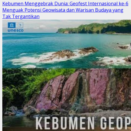
more
Kebumen Menggebrak Dunia: Geofest Internasional ke-6
about
Menguak Potensi Geowisata dan Warisan Budaya yang
Stola:
Tak Tergantikan
Simbol
Kuasa
Spiritual
dan
Otoritas
Imam