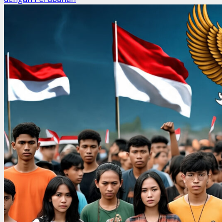
K-
PK
dan
GWI
Temukan
Bukti
Dugaan
Penggelapan
Dana
Perawatan
Gedung
Sekolah
di
Tangsel