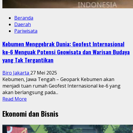
Beranda
Daerah
Pariwisata
Kebumen Menggebrak Dunia: Geofest Internasional
ke-6 Menguak Potensi Geowisata dan Warisan Budaya
yang Tak Tergantikan
Biro Jakarta
27 Mei 2025
Kebumen, Jawa Tengah – Geopark Kebumen akan
menjadi tuan rumah Geofest Internasional ke-6 yang
akan berlangsung pada...
Read
Read More
more
Ekonomi dan Bisnis
about
Kebumen
Menggebrak
Dunia: