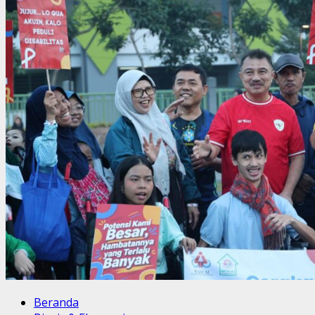
Geofest
Internasional
ke-
6
Menguak
Potensi
Geowisata
dan
Warisan
Budaya
yang
Tak
Tergantikan
Beranda