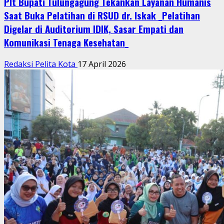
Plt Bupati Tulungagung Tekankan Layanan Humanis
Saat Buka Pelatihan di RSUD dr. Iskak _Pelatihan
Digelar di Auditorium IDIK, Sasar Empati dan
Komunikasi Tenaga Kesehatan_
Redaksi Pelita Kota
17 April 2026