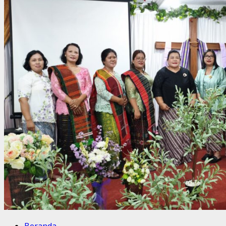
keteladanan
melayani
Tuhan
:
Sebuah
Warisan
yang
Berharga
Beranda