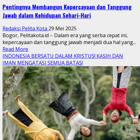
Pentingnya Membangun Kepercayaan dan Tanggung
Jawab dalam Kehidupan Sehari-Hari
Redaksi Pelita Kota
29 Mei 2025
Bogor, Pelitakota.id – Dalam era yang serba cepat ini,
kepercayaan dan tanggung jawab menjadi dua hal yang...
Read
Read More
more
INDONESIA BERSATU DALAM KRISTUS! KASIH DAN
about
IMAN MENGATASI SEMUA BATAS!
Pentingnya
Membangun
Kepercayaan
dan
Tanggung
Jawab
dalam
Kehidupan
Sehari-
Hari