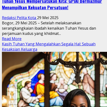
Tuhan Yesus Mempersatukan Kita: GPIAI Bermazmur
Menampilkan Kekuatan Persatuan!
Redaksi Pelita Kota
29 Mei 2025
Bogor, 29 Mei 2025 – Setelah melaksanakan
serangkangkaian ibadah kenaikan Tuhan Yesus dan
perjamuan kudus yang khidmat...
Read
Read More
more
Kasih Tuhan Yang Mengalahkan Segala Hal: Sebuah
about
Kesaksian Keluarga
Tuhan
Yesus
Mempersatukan
Kita:
GPIAI
Bermazmur
Menampilkan
Kekuatan
Persatuan!