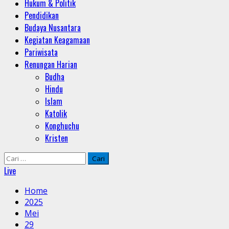
Hukum & Politik
Pendidikan
Budaya Nusantara
Kegiatan Keagamaan
Pariwisata
Renungan Harian
Budha
Hindu
Islam
Katolik
Konghuchu
Kristen
Cari
untuk:
Live
Home
2025
Mei
29