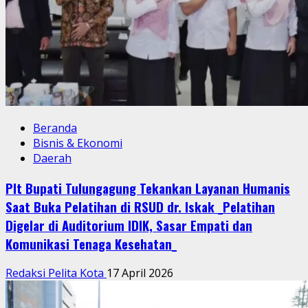
Beranda
Bisnis & Ekonomi
Daerah
Plt Bupati Tulungagung Tekankan Layanan Humanis
Saat Buka Pelatihan di RSUD dr. Iskak _Pelatihan
Digelar di Auditorium IDIK, Sasar Empati dan
Komunikasi Tenaga Kesehatan_
Redaksi Pelita Kota
17 April 2026