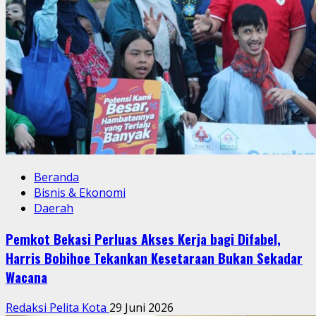
Beranda
Bisnis & Ekonomi
Daerah
Pemkot Bekasi Perluas Akses Kerja bagi Difabel,
Harris Bobihoe Tekankan Kesetaraan Bukan Sekadar
Wacana
Redaksi Pelita Kota
29 Juni 2026