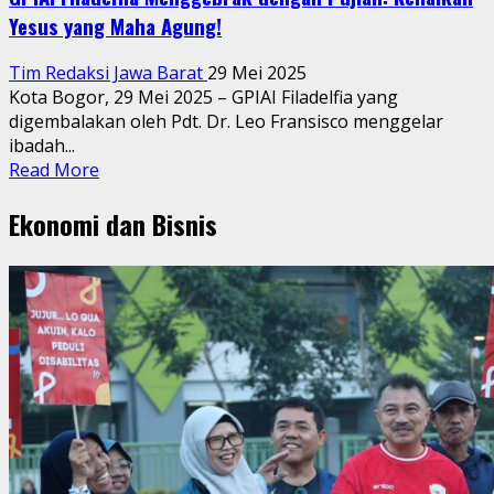
Yesus yang Maha Agung!
Tim Redaksi Jawa Barat
29 Mei 2025
Kota Bogor, 29 Mei 2025 – GPIAI Filadelfia yang
digembalakan oleh Pdt. Dr. Leo Fransisco menggelar
ibadah...
Read
Read More
more
Ekonomi dan Bisnis
about
GPIAI
Filadelfia
Menggebrak
dengan
Pujian:
Kenaikan
Yesus
yang
Maha
Agung!