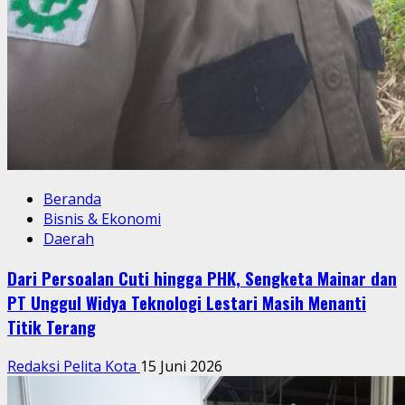
Beranda
Bisnis & Ekonomi
Daerah
Dari Persoalan Cuti hingga PHK, Sengketa Mainar dan
PT Unggul Widya Teknologi Lestari Masih Menanti
Titik Terang
Redaksi Pelita Kota
15 Juni 2026