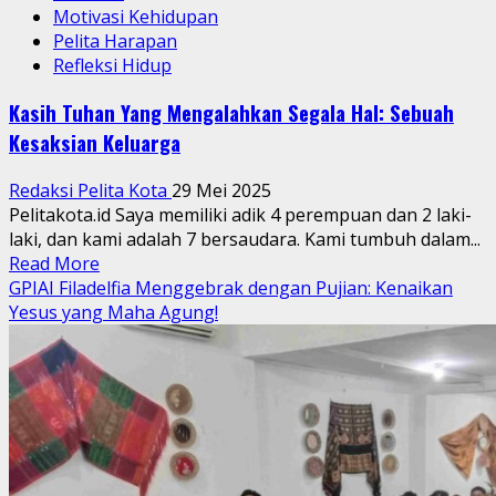
Motivasi Kehidupan
Pelita Harapan
Refleksi Hidup
Kasih Tuhan Yang Mengalahkan Segala Hal: Sebuah
Kesaksian Keluarga
Redaksi Pelita Kota
29 Mei 2025
Pelitakota.id Saya memiliki adik 4 perempuan dan 2 laki-
laki, dan kami adalah 7 bersaudara. Kami tumbuh dalam...
Read
Read More
more
GPIAI Filadelfia Menggebrak dengan Pujian: Kenaikan
about
Yesus yang Maha Agung!
Kasih
Tuhan
Yang
Mengalahkan
Segala
Hal:
Sebuah