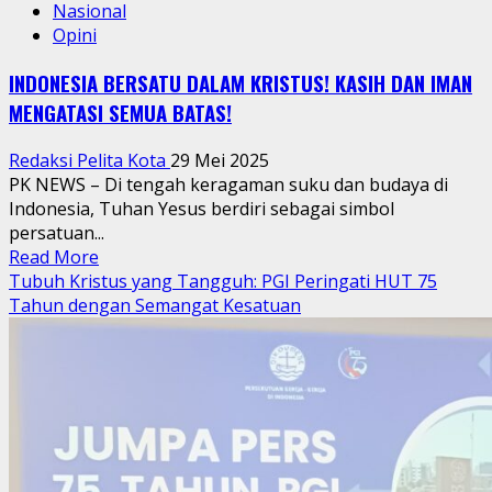
Nasional
Opini
INDONESIA BERSATU DALAM KRISTUS! KASIH DAN IMAN
MENGATASI SEMUA BATAS!
Redaksi Pelita Kota
29 Mei 2025
PK NEWS – Di tengah keragaman suku dan budaya di
Indonesia, Tuhan Yesus berdiri sebagai simbol
persatuan...
Read
Read More
more
Tubuh Kristus yang Tangguh: PGI Peringati HUT 75
about
Tahun dengan Semangat Kesatuan
INDONESIA
BERSATU
DALAM
KRISTUS!
KASIH
DAN
IMAN