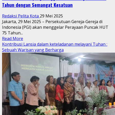
Tahun dengan Semangat Kesatuan
Redaksi Pelita Kota
29 Mei 2025
Jakarta, 29 Mei 2025 – Persekutuan Gereja-Gereja di
Indonesia (PGI) akan menggelar Perayaan Puncak HUT
75 Tahun...
Read
Read More
more
Kontribusi Lansia dalam keteladanan melayani Tuhan :
about
Sebuah Warisan yang Berharga
Tubuh
Kristus
yang
Tangguh:
PGI
Peringati
HUT
75
Tahun
dengan
Semangat