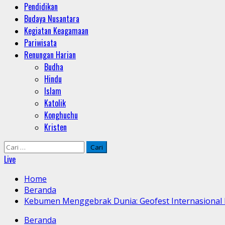
Pendidikan
Budaya Nusantara
Kegiatan Keagamaan
Pariwisata
Renungan Harian
Budha
Hindu
Islam
Katolik
Konghuchu
Kristen
Cari
untuk:
Live
Home
Beranda
Kebumen Menggebrak Dunia: Geofest Internasional 
Beranda