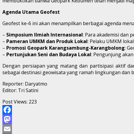
membuktikan bahwa Geopark Kebumen telah menjadi magnet
Agenda Utama Geofest
Geofest ke-6 ini akan menampilkan berbagai agenda mena
–
Simposium Ilmiah Internasional
: Para akademisi dan p
–
Pameran UMKM dan Produk Lokal
: Pelaku UMKM loka
–
Promosi Geopark Karangsambung-Karangbolong
: G
–
Pertunjukan Seni dan Budaya Lokal
: Pengunjung akan 
Dengan persiapan yang matang dan partisipasi aktif d
sebagai destinasi geowisata yang ramah lingkungan dan b
Reporter: Daryatmo
Editor: Tri Satini
Post Views:
223
Facebook
Mastodon