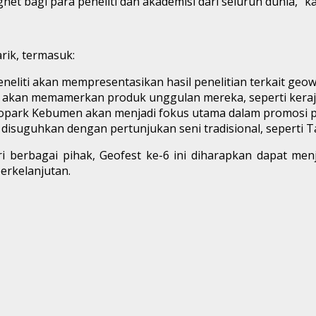
 bagi para peneliti dan akademisi dari seluruh dunia,” 
rik, termasuk:
eneliti akan mempresentasikan hasil penelitian terkait geo
l akan memamerkan produk unggulan mereka, seperti keraj
eopark Kebumen akan menjadi fokus utama dalam promosi pa
disuguhkan dengan pertunjukan seni tradisional, seperti T
ari berbagai pihak, Geofest ke-6 ini diharapkan dapat 
erkelanjutan.