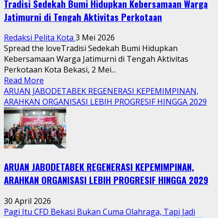
Tradisi Sedekah Bumi Hidupkan Kebersamaan Warga
Jatimurni di Tengah Aktivitas Perkotaan
Redaksi Pelita Kota
3 Mei 2026
Spread the loveTradisi Sedekah Bumi Hidupkan
Kebersamaan Warga Jatimurni di Tengah Aktivitas
Perkotaan Kota Bekasi, 2 Mei...
Read
Read More
more
ARUAN JABODETABEK REGENERASI KEPEMIMPINAN,
about
ARAHKAN ORGANISASI LEBIH PROGRESIF HINGGA 2029
Tradisi
Sedekah
Bumi
Hidupkan
Kebersamaan
ARUAN JABODETABEK REGENERASI KEPEMIMPINAN,
Warga
Jatimurni
ARAHKAN ORGANISASI LEBIH PROGRESIF HINGGA 2029
di
Tengah
30 April 2026
Aktivitas
Pagi Itu CFD Bekasi Bukan Cuma Olahraga, Tapi Jadi