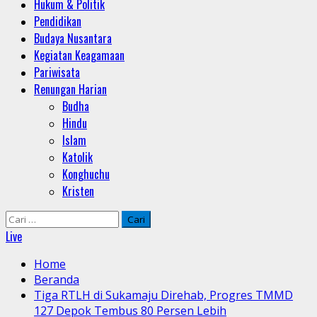
Hukum & Politik
Pendidikan
Budaya Nusantara
Kegiatan Keagamaan
Pariwisata
Renungan Harian
Budha
Hindu
Islam
Katolik
Konghuchu
Kristen
Cari
untuk:
Live
Home
Beranda
Tiga RTLH di Sukamaju Direhab, Progres TMMD
127 Depok Tembus 80 Persen Lebih