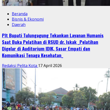
Beranda
Bisnis & Ekonomi
Daerah
Plt Bupati Tulungagung Tekankan Layanan Humanis
Saat Buka Pelatihan di RSUD dr. Iskak _Pelatihan
Digelar di Auditorium IDIK, Sasar Empati dan
Komunikasi Tenaga Kesehatan_
Redaksi Pelita Kota
17 April 2026