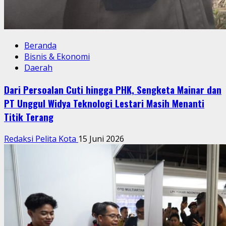
Beranda
Bisnis & Ekonomi
Daerah
Dari Persoalan Cuti hingga PHK, Sengketa Mainar dan
PT Unggul Widya Teknologi Lestari Masih Menanti
Titik Terang
Redaksi Pelita Kota
15 Juni 2026