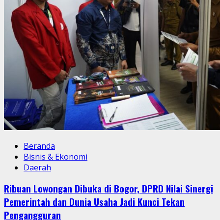
Beranda
Bisnis & Ekonomi
Daerah
Ribuan Lowongan Dibuka di Bogor, DPRD Nilai Sinergi
Pemerintah dan Dunia Usaha Jadi Kunci Tekan
Pengangguran