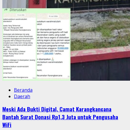
Beranda
Daerah
Meski Ada Bukti Digital, Camat Karangkancana
Bantah Surat Donasi Rp1,3 Juta untuk Pengusaha
WiFi