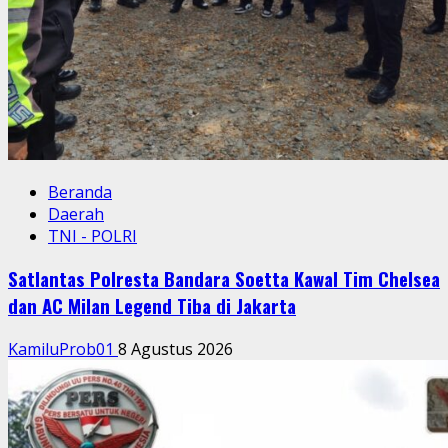
Beranda
Daerah
TNI - POLRI
Satlantas Polresta Bandara Soetta Kawal Tim Chelsea
dan AC Milan Legend Tiba di Jakarta
KamiluProb01
8 Agustus 2026