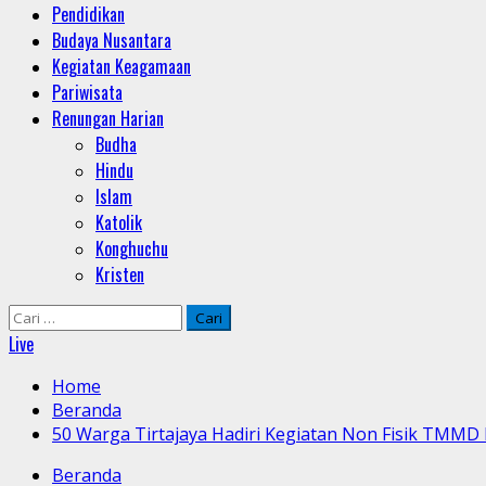
Pendidikan
Budaya Nusantara
Kegiatan Keagamaan
Pariwisata
Renungan Harian
Budha
Hindu
Islam
Katolik
Konghuchu
Kristen
Cari
untuk:
Live
Home
Beranda
50 Warga Tirtajaya Hadiri Kegiatan Non Fisik TMMD
Beranda