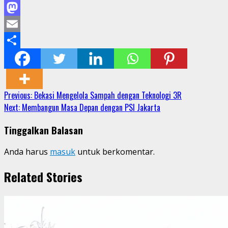
Facebook
Mastodon
Email
Share
Continue
Previous:
Bekasi Mengelola Sampah dengan Teknologi 3R
Next:
Membangun Masa Depan dengan PSI Jakarta
Reading
Tinggalkan Balasan
Anda harus
masuk
untuk berkomentar.
Related Stories