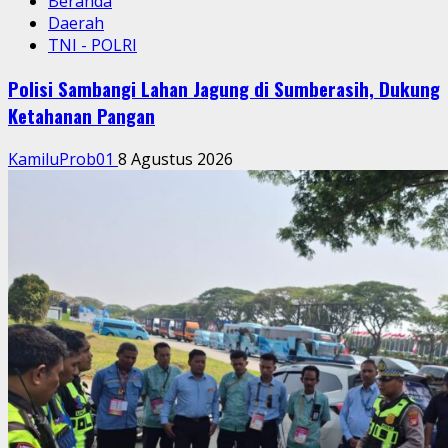
Beranda
Daerah
TNI - POLRI
Polisi Sambangi Lahan Jagung di Sumberasih, Dukung
Ketahanan Pangan
KamiluProb01
8 Agustus 2026