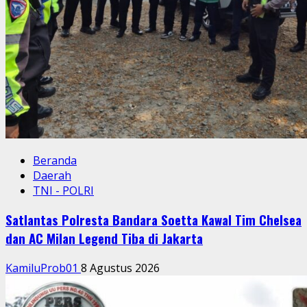
Beranda
Daerah
TNI - POLRI
Satlantas Polresta Bandara Soetta Kawal Tim Chelsea
dan AC Milan Legend Tiba di Jakarta
KamiluProb01
8 Agustus 2026