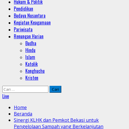
Hukum & Politik
Pendidikan
Budaya Nusantara
Kegiatan Keagamaan
Pariwisata
Renungan Harian
Budha
Hindu
Islam
Katolik
Konghuchu
Kristen
Cari
untuk:
Live
Home
Beranda
Sinergi KLHK dan Pemkot Bekasi untuk
Pengelolaan Sampah yang Berkelanjutan