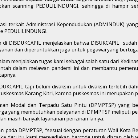
pkan scanning PEDULILINDUNGI, sehingga di hampir se
asi terkait Administrasi Kependudukan (ADMINDUK) yang 
ode PEDULILINDUNGI.
 di DISDUKCAPIL menjelaskan bahwa DISUKCAPIL sudah
nan dan diperuntukkan juga untuk pegawai yang bertuga
menjalakan tugas kami sebagai salah satu dari Kedinasa
ntah dalam melawan pandemi ini dan membantu pemenuh
capnya.
KCAPIL tapi belum divaksin untuk divaksin terlebih dahu
 Puskesmas Karang Kitri, karena puskesmas ini merupakan p
aman Modal dan Terpadu Satu Pintu (DPMPTSP) yang b
yang membutuhkan pelayanan di DPMPTSP meliputi perizin
dan masih banyak layananan perizinan lainya.
pada DPMPTSP, “sesuai dengan peraturan Wali Kota Beka
a dari itu kami menyediakan barcode untuk discan ole