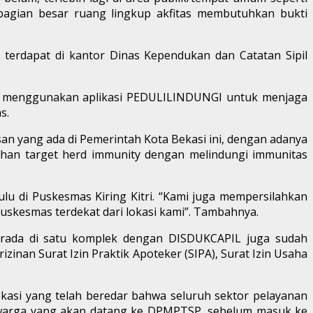
bagian besar ruang lingkup akfitas membutuhkan bukti
terdapat di kantor Dinas Kependukan dan Catatan Sipil
 menggunakan aplikasi PEDULILINDUNGI untuk menjaga
s.
n yang ada di Pemerintah Kota Bekasi ini, dengan adanya
an target herd immunity dengan melindungi immunitas
lu di Puskesmas Kiring Kitri. “Kami juga mempersilahkan
uskesmas terdekat dari lokasi kami”. Tambahnya.
erada di satu komplek dengan DISDUKCAPIL juga sudah
an Surat Izin Praktik Apoteker (SIPA), Surat Izin Usaha
si yang telah beredar bahwa seluruh sektor pelayanan
h warga yang akan datang ke DPMPTSP, sebelum masuk ke