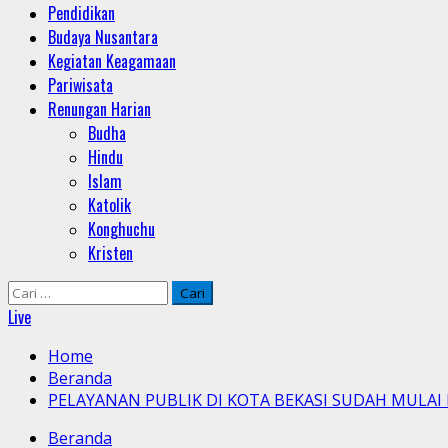
Pendidikan
Budaya Nusantara
Kegiatan Keagamaan
Pariwisata
Renungan Harian
Budha
Hindu
Islam
Katolik
Konghuchu
Kristen
Cari
untuk:
Live
Home
Beranda
PELAYANAN PUBLIK DI KOTA BEKASI SUDAH MULA
Beranda