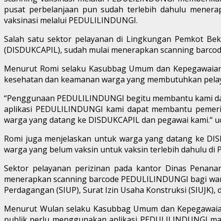
pusat perbelanjaan pun sudah terlebih dahulu menera
vaksinasi melalui PEDULILINDUNGI.
Salah satu sektor pelayanan di Lingkungan Pemkot Bek
(DISDUKCAPIL), sudah mulai menerapkan scanning barc
Menurut Romi selaku Kasubbag Umum dan Kepegawaian
kesehatan dan keamanan warga yang membutuhkan pelaya
“Penggunaan PEDULILINDUNGI begitu membantu kami dalam 
aplikasi PEDULILINDUNGI kami dapat membantu pemeri
warga yang datang ke DISDUKCAPIL dan pegawai kami.“ u
Romi juga menjelaskan untuk warga yang datang ke DISDU
warga yang belum vaksin untuk vaksin terlebih dahulu di
Sektor pelayanan perizinan pada kantor Dinas Penan
menerapkan scanning barcode PEDULILINDUNGI bagi warga 
Perdagangan (SIUP), Surat Izin Usaha Konstruksi (SIUJK), 
Menurut Wulan selaku Kasubbag Umum dan Kepegawaian 
publik perlu menggunakan aplikasi PEDULILINDUNGI mak