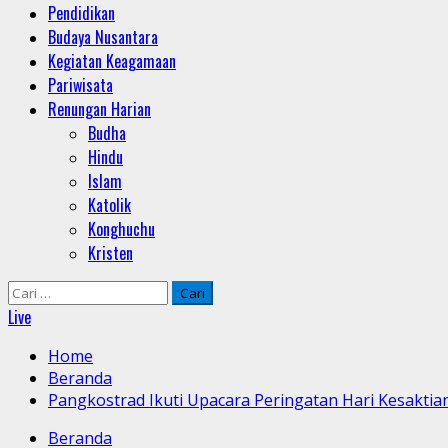
Pendidikan
Budaya Nusantara
Kegiatan Keagamaan
Pariwisata
Renungan Harian
Budha
Hindu
Islam
Katolik
Konghuchu
Kristen
Cari
untuk:
Live
Home
Beranda
Pangkostrad Ikuti Upacara Peringatan Hari Kesaktian
Beranda