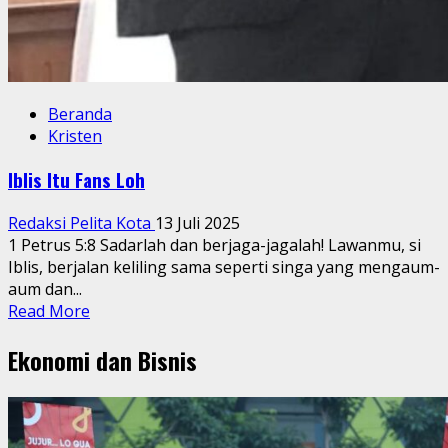
Beranda
Kristen
Iblis Itu Fans Loh
Redaksi Pelita Kota
13 Juli 2025
1 Petrus 5:8 Sadarlah dan berjaga-jagalah! Lawanmu, si
Iblis, berjalan keliling sama seperti singa yang mengaum-
aum dan...
Read
Read More
more
Ekonomi dan Bisnis
about
Iblis
Itu
Fans
Loh