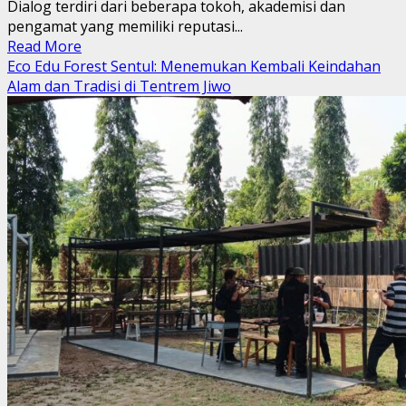
Dialog terdiri dari beberapa tokoh, akademisi dan
pengamat yang memiliki reputasi...
Read
Read More
more
Eco Edu Forest Sentul: Menemukan Kembali Keindahan
about
Alam dan Tradisi di Tentrem Jiwo
Muda
Bergerak
Sayap
dari
Organisasi
Masyarakat
Gerakan
Rakyat
(GR)
menerima
Surat
Keputusan
(SK)
di
acara
Rapimnas