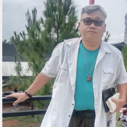
Kembali
Keindahan
Alam
dan
Tradisi
di
Tentrem
Jiwo