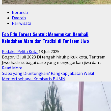
yang
di
Beranda
selenggarakan
Daerah
di
Pariwisata
Hotel
Aryaduta.
Eco Edu Forest Sentul: Menemukan Kembali
Keindahan Alam dan Tradisi di Tentrem Jiwo
Redaksi Pelita Kota
13 Juli 2025
Bogor,13 Juli 2023 Di tengah hiruk pikuk kota, Tentrem
Jiwo hadir sebagai oase yang menyegarkan jiwa dan...
Read
Read More
more
Siapa yang Diuntungkan? Rangkap Jabatan Wakil
about
Menteri sebagai Komisaris BUMN
Eco
Edu
Forest
Sentul:
Menemukan