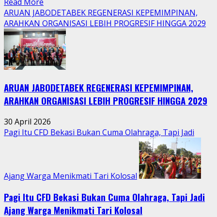
Read
Read More
more
ARUAN JABODETABEK REGENERASI KEPEMIMPINAN,
about
ARAHKAN ORGANISASI LEBIH PROGRESIF HINGGA 2029
Tradisi
Sedekah
Bumi
Hidupkan
Kebersamaan
ARUAN JABODETABEK REGENERASI KEPEMIMPINAN,
Warga
Jatimurni
ARAHKAN ORGANISASI LEBIH PROGRESIF HINGGA 2029
di
Tengah
30 April 2026
Aktivitas
Pagi Itu CFD Bekasi Bukan Cuma Olahraga, Tapi Jadi
Perkotaan
Ajang Warga Menikmati Tari Kolosal
Pagi Itu CFD Bekasi Bukan Cuma Olahraga, Tapi Jadi
Ajang Warga Menikmati Tari Kolosal