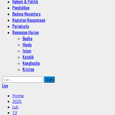
Hukum & Politik
Pendidikan
Budaya Nusantara
Kegiatan Keagamaan
Pariwisata
Renungan Harian
Budha
Hindu
Islam
Katolik
Konghuchu
Kristen
Cari
untuk:
Live
Home
2025
Juli
13