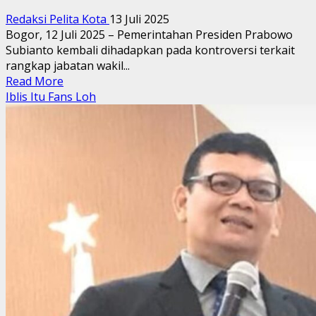
Redaksi Pelita Kota
13 Juli 2025
Bogor, 12 Juli 2025 – Pemerintahan Presiden Prabowo
Subianto kembali dihadapkan pada kontroversi terkait
rangkap jabatan wakil...
Read
Read More
more
Iblis Itu Fans Loh
about
Siapa
yang
Diuntungkan?
Rangkap
Jabatan
Wakil
Menteri
sebagai
Komisaris
BUMN