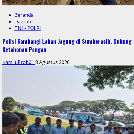
Beranda
Daerah
TNI - POLRI
Polisi Sambangi Lahan Jagung di Sumberasih, Dukung
Ketahanan Pangan
KamiluProb01
8 Agustus 2026