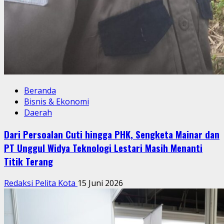
Beranda
Bisnis & Ekonomi
Daerah
Dari Persoalan Cuti hingga PHK, Sengketa Mainar dan
PT Unggul Widya Teknologi Lestari Masih Menanti
Titik Terang
Redaksi Pelita Kota
15 Juni 2026