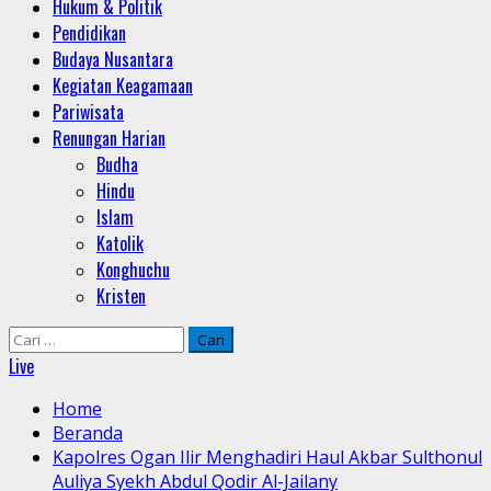
Hukum & Politik
Pendidikan
Budaya Nusantara
Kegiatan Keagamaan
Pariwisata
Renungan Harian
Budha
Hindu
Islam
Katolik
Konghuchu
Kristen
Cari
untuk:
Live
Home
Beranda
Kapolres Ogan Ilir Menghadiri Haul Akbar Sulthonul
Auliya Syekh Abdul Qodir Al-Jailany