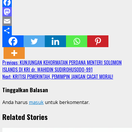
Facebook
Mastodon
Email
Share
Continue
Previous:
KUNJUNGAN KEHORMATAN PERDANA MENTERI SOLOMON
ISLANDS DI KRI dr. WAHIDIN SUDIROHUSODO-991
Reading
Next:
KRITISI PEMERINTAH, PEMIMPIN JANGAN CACAT MORAL!
Tinggalkan Balasan
Anda harus
masuk
untuk berkomentar.
Related Stories