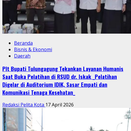
Beranda
Bisnis & Ekonomi
Daerah
Plt Bupati Tulungagung Tekankan Layanan Humanis
Saat Buka Pelatihan di RSUD dr. Iskak _Pelatihan
Digelar di Auditorium IDIK, Sasar Empati dan
Komunikasi Tenaga Kesehatan_
Redaksi Pelita Kota
17 April 2026