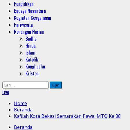
Pendidikan
Budaya Nusantara
Kegiatan Keagamaan
Pariwisata
Renungan Harian
Budha
Hindu
Islam
Katolik
Konghuchu
Kristen
Cari
untuk:
Live
Home
Beranda
Kafilah Kota Bekasi Semarakan Pawai MTQ Ke 38
Beranda