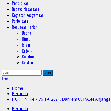
Pendidikan
Budaya Nusantara
Kegiatan Keagamaan
Pariwisata
Renungan Harian
Budha
Hindu
Islam
Katolik
Konghuchu
Kristen
Cari
untuk:
Live
Home
Beranda
HUT TNI Ke – 76 TA. 2021, Danrem 091/ASN Anjang
Beranda