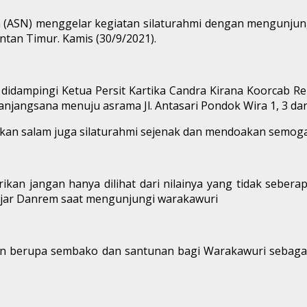
a (ASN) menggelar kegiatan silaturahmi dengan mengunjungi
tan Timur. Kamis (30/9/2021).
didampingi Ketua Persit Kartika Candra Kirana Koorcab 
jangsana menuju asrama Jl. Antasari Pondok Wira 1, 3 dan
an salam juga silaturahmi sejenak dan mendoakan semoga s
ikan jangan hanya dilihat dari nilainya yang tidak seberapa
 ujar Danrem saat mengunjungi warakawuri
 berupa sembako dan santunan bagi Warakawuri sebagai w