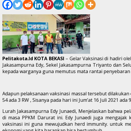
Pelitakota.Id KOTA
BEKASI
– Gelar Vaksinasi di hadiri ol
Jakasampurna Edy, Sekel Jakasampurna Triyanto dan Selur
kepada warganya guna memutus mata rantai penyebaran C
Adapun pelaksanaan vaksinasi massal tersebut dilakukan d
54 ada 3 RW , Sisanya pada hari ini Jum’at 16 Juli 2021 ada 
Lurah Jakasampurna Edy Junaedi, Menjelaskan bahwa pel
di masa PPKM Darurat ini. Edy Junaedi juga mengajak 
vaksinasi ini guna mewujudkan herd immunity. untuk mel
ekonomi yang kita harapkan bisa bertumbuh.