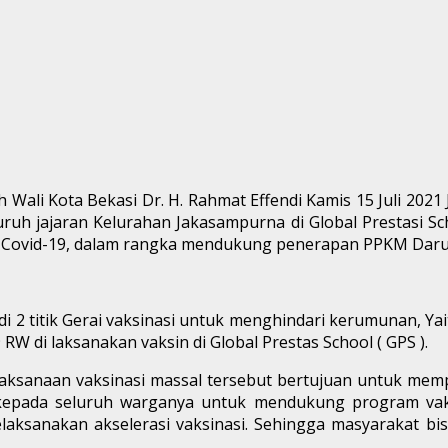
eh Wali Kota Bekasi Dr. H. Rahmat Effendi Kamis 15 Juli 202
uh jajaran Kelurahan Jakasampurna di Global Prestasi Sch
ovid-19, dalam rangka mendukung penerapan PPKM Darurat
i 2 titik Gerai vaksinasi untuk menghindari kerumunan, Yait
9 RW di laksanakan vaksin di Global Prestas School ( GPS ).
aksanaan vaksinasi massal tersebut bertujuan untuk me
kepada seluruh warganya untuk mendukung program vaks
aksanakan akselerasi vaksinasi. Sehingga masyarakat bi