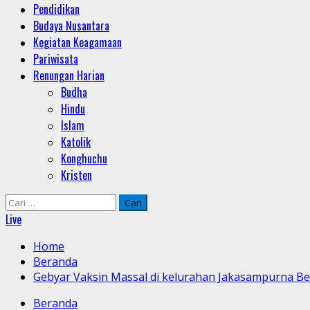
Pendidikan
Budaya Nusantara
Kegiatan Keagamaan
Pariwisata
Renungan Harian
Budha
Hindu
Islam
Katolik
Konghuchu
Kristen
Cari
untuk:
Live
Home
Beranda
Gebyar Vaksin Massal di kelurahan Jakasampurna Be
Beranda