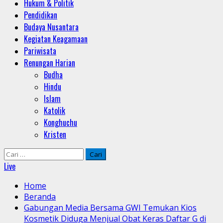
Hukum & Politik
Pendidikan
Budaya Nusantara
Kegiatan Keagamaan
Pariwisata
Renungan Harian
Budha
Hindu
Islam
Katolik
Konghuchu
Kristen
Cari
untuk:
Live
Home
Beranda
Gabungan Media Bersama GWI Temukan Kios
Kosmetik Diduga Menjual Obat Keras Daftar G di