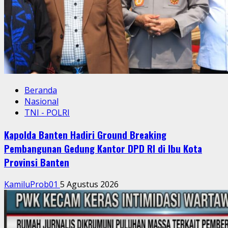
Beranda
Nasional
TNI - POLRI
Kapolda Banten Hadiri Ground Breaking
Pembangunan Gedung Kantor DPD RI di Ibu Kota
Provinsi Banten
KamiluProb01
5 Agustus 2026