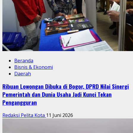
Beranda
Bisnis & Ekonomi
Daerah
Ribuan Lowongan Dibuka di Bogor, DPRD Nilai Sinergi
Pemerintah dan Dunia Usaha Jadi Kunci Tekan
Pengangguran
Redaksi Pelita Kota
11 Juni 2026