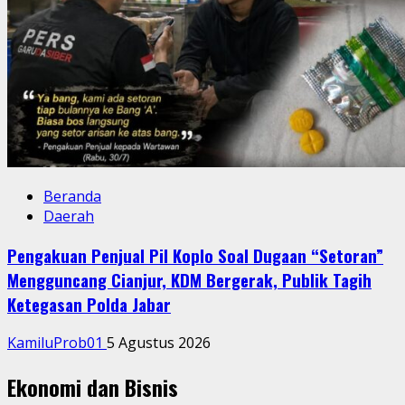
Beranda
Daerah
Pengakuan Penjual Pil Koplo Soal Dugaan “Setoran”
Mengguncang Cianjur, KDM Bergerak, Publik Tagih
Ketegasan Polda Jabar
KamiluProb01
5 Agustus 2026
Ekonomi dan Bisnis