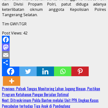
dan Divisi Propam Polri, patut diduga adanya
keterlibatan oknum anggota Kepolisian Polres
Tangerang Selatan.
Tim GWI\TGR
Post Views:
42
Facebook
Mastodon
Email
Share
Continue
Previous:
Polsek Tongas Monitoring Lahan Jagung Binaan, Pastikan
Program Ketahanan Pangan Berjalan Optimal
Reading
Next:
Ditreskrimum Polda Banten melalui Unit PPA Ungkap Kasus
Pencabulan terhadap Tiga Anak di Pandeglang