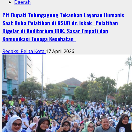
Daerah
Plt Bupati Tulungagung Tekankan Layanan Humanis
Saat Buka Pelatihan di RSUD dr. Iskak _Pelatihan
Digelar di Auditorium IDIK, Sasar Empati dan
Komunikasi Tenaga Kesehatan_
Redaksi Pelita Kota
17 April 2026