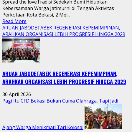
Spread the loveTradisi Sedekah Bumi Hidupkan
Kebersamaan Warga Jatimurni di Tengah Aktivitas
Perkotaan Kota Bekasi, 2 Mei...
Read
Read More
more
ARUAN JABODETABEK REGENERASI KEPEMIMPINAN,
about
ARAHKAN ORGANISASI LEBIH PROGRESIF HINGGA 2029
Tradisi
Sedekah
Bumi
Hidupkan
Kebersamaan
ARUAN JABODETABEK REGENERASI KEPEMIMPINAN,
Warga
Jatimurni
ARAHKAN ORGANISASI LEBIH PROGRESIF HINGGA 2029
di
Tengah
30 April 2026
Aktivitas
Pagi Itu CFD Bekasi Bukan Cuma Olahraga, Tapi Jadi
Perkotaan
Ajang Warga Menikmati Tari Kolosal