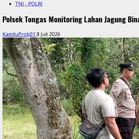
TNI - POLRI
Polsek Tongas Monitoring Lahan Jagung Bin
KamiluProb01
8 Juli 2026