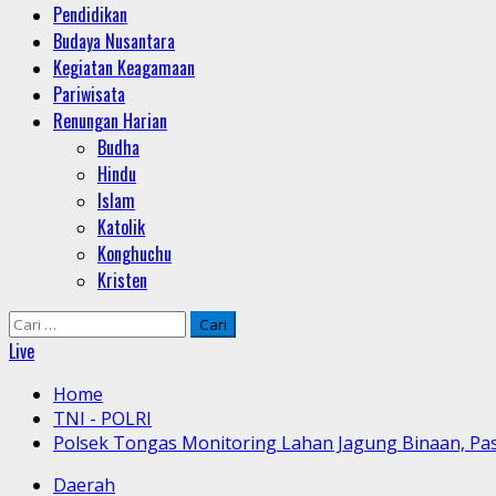
Pendidikan
Budaya Nusantara
Kegiatan Keagamaan
Pariwisata
Renungan Harian
Budha
Hindu
Islam
Katolik
Konghuchu
Kristen
Cari
untuk:
Live
Home
TNI - POLRI
Polsek Tongas Monitoring Lahan Jagung Binaan, Pa
Daerah