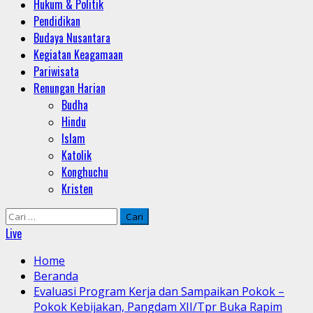
Hukum & Politik
Pendidikan
Budaya Nusantara
Kegiatan Keagamaan
Pariwisata
Renungan Harian
Budha
Hindu
Islam
Katolik
Konghuchu
Kristen
Cari
untuk:
Live
Home
Beranda
Evaluasi Program Kerja dan Sampaikan Pokok –
Pokok Kebijakan, Pangdam XII/Tpr Buka Rapim