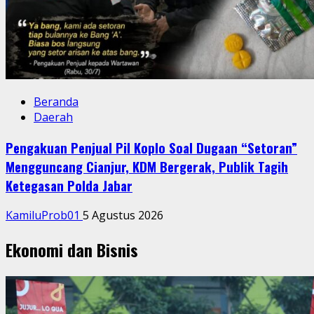
Beranda
Daerah
Pengakuan Penjual Pil Koplo Soal Dugaan “Setoran”
Mengguncang Cianjur, KDM Bergerak, Publik Tagih
Ketegasan Polda Jabar
KamiluProb01
5 Agustus 2026
Ekonomi dan Bisnis