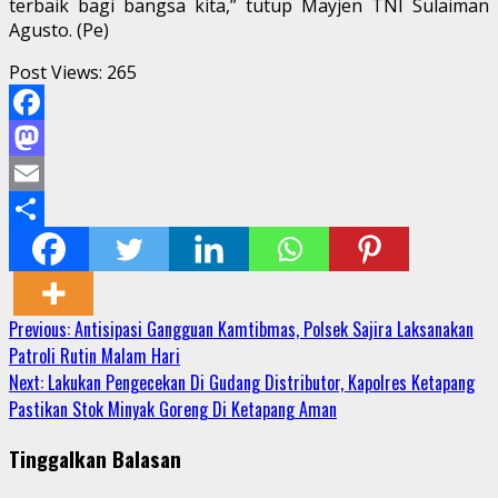
terbaik bagi bangsa kita,” tutup Mayjen TNI Sulaiman
Agusto. (Pe)
Post Views:
265
Facebook
Mastodon
Email
Share
Continue
Previous:
Antisipasi Gangguan Kamtibmas, Polsek Sajira Laksanakan
Patroli Rutin Malam Hari
Reading
Next:
Lakukan Pengecekan Di Gudang Distributor, Kapolres Ketapang
Pastikan Stok Minyak Goreng Di Ketapang Aman
Tinggalkan Balasan