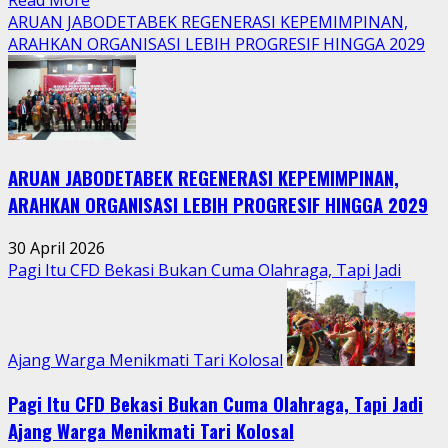
Read More
more
ARUAN JABODETABEK REGENERASI KEPEMIMPINAN,
about
ARAHKAN ORGANISASI LEBIH PROGRESIF HINGGA 2029
Tradisi
Sedekah
Bumi
Hidupkan
Kebersamaan
ARUAN JABODETABEK REGENERASI KEPEMIMPINAN,
Warga
Jatimurni
ARAHKAN ORGANISASI LEBIH PROGRESIF HINGGA 2029
di
Tengah
30 April 2026
Aktivitas
Pagi Itu CFD Bekasi Bukan Cuma Olahraga, Tapi Jadi
Perkotaan
Ajang Warga Menikmati Tari Kolosal
Pagi Itu CFD Bekasi Bukan Cuma Olahraga, Tapi Jadi
Ajang Warga Menikmati Tari Kolosal