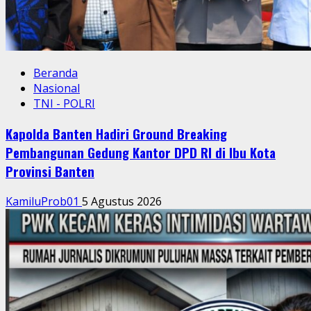
Beranda
Nasional
TNI - POLRI
Kapolda Banten Hadiri Ground Breaking
Pembangunan Gedung Kantor DPD RI di Ibu Kota
Provinsi Banten
KamiluProb01
5 Agustus 2026