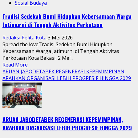
Sosial Budaya
Tradisi Sedekah Bumi Hidupkan Kebersamaan Warga
Jatimurni di Tengah Aktivitas Perkotaan
Redaksi Pelita Kota
3 Mei 2026
Spread the loveTradisi Sedekah Bumi Hidupkan
Kebersamaan Warga Jatimurni di Tengah Aktivitas
Perkotaan Kota Bekasi, 2 Mei...
Read
Read More
more
ARUAN JABODETABEK REGENERASI KEPEMIMPINAN,
about
ARAHKAN ORGANISASI LEBIH PROGRESIF HINGGA 2029
Tradisi
Sedekah
Bumi
Hidupkan
Kebersamaan
ARUAN JABODETABEK REGENERASI KEPEMIMPINAN,
Warga
Jatimurni
ARAHKAN ORGANISASI LEBIH PROGRESIF HINGGA 2029
di