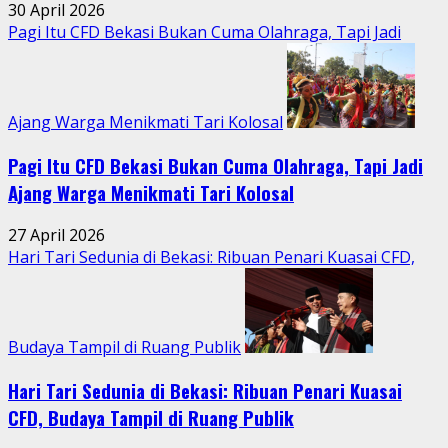
Tengah
30 April 2026
Aktivitas
Pagi Itu CFD Bekasi Bukan Cuma Olahraga, Tapi Jadi
Perkotaan
Ajang Warga Menikmati Tari Kolosal
Pagi Itu CFD Bekasi Bukan Cuma Olahraga, Tapi Jadi
Ajang Warga Menikmati Tari Kolosal
27 April 2026
Hari Tari Sedunia di Bekasi: Ribuan Penari Kuasai CFD,
Budaya Tampil di Ruang Publik
Hari Tari Sedunia di Bekasi: Ribuan Penari Kuasai
CFD, Budaya Tampil di Ruang Publik