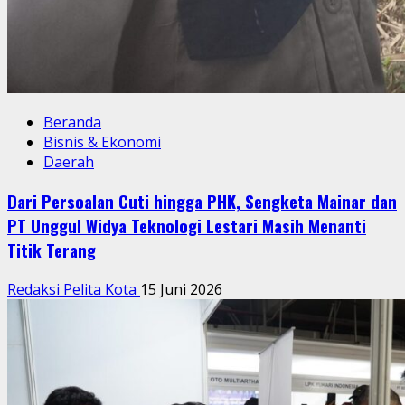
Beranda
Bisnis & Ekonomi
Daerah
Dari Persoalan Cuti hingga PHK, Sengketa Mainar dan
PT Unggul Widya Teknologi Lestari Masih Menanti
Titik Terang
Redaksi Pelita Kota
15 Juni 2026