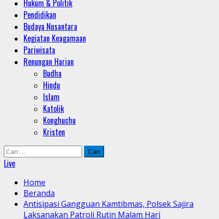
Hukum & Politik
Pendidikan
Budaya Nusantara
Kegiatan Keagamaan
Pariwisata
Renungan Harian
Budha
Hindu
Islam
Katolik
Konghuchu
Kristen
Cari
untuk:
Live
Home
Beranda
Antisipasi Gangguan Kamtibmas, Polsek Sajira
Laksanakan Patroli Rutin Malam Hari