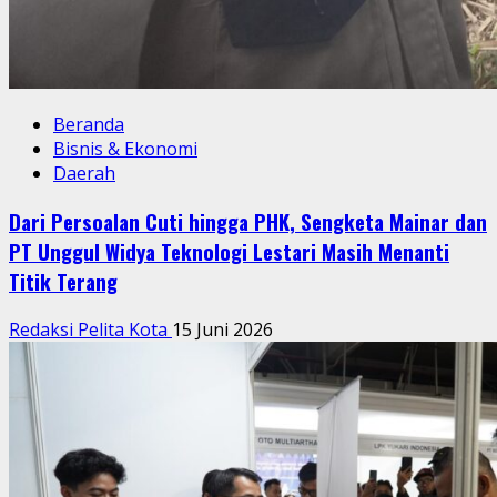
Beranda
Bisnis & Ekonomi
Daerah
Dari Persoalan Cuti hingga PHK, Sengketa Mainar dan
PT Unggul Widya Teknologi Lestari Masih Menanti
Titik Terang
Redaksi Pelita Kota
15 Juni 2026