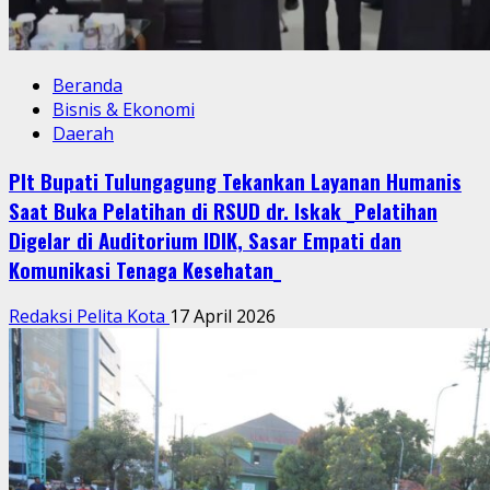
Beranda
Bisnis & Ekonomi
Daerah
Plt Bupati Tulungagung Tekankan Layanan Humanis
Saat Buka Pelatihan di RSUD dr. Iskak _Pelatihan
Digelar di Auditorium IDIK, Sasar Empati dan
Komunikasi Tenaga Kesehatan_
Redaksi Pelita Kota
17 April 2026