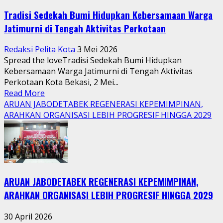
Tradisi Sedekah Bumi Hidupkan Kebersamaan Warga
Jatimurni di Tengah Aktivitas Perkotaan
Redaksi Pelita Kota
3 Mei 2026
Spread the loveTradisi Sedekah Bumi Hidupkan
Kebersamaan Warga Jatimurni di Tengah Aktivitas
Perkotaan Kota Bekasi, 2 Mei...
Read
Read More
more
ARUAN JABODETABEK REGENERASI KEPEMIMPINAN,
about
ARAHKAN ORGANISASI LEBIH PROGRESIF HINGGA 2029
Tradisi
Sedekah
Bumi
Hidupkan
Kebersamaan
ARUAN JABODETABEK REGENERASI KEPEMIMPINAN,
Warga
Jatimurni
ARAHKAN ORGANISASI LEBIH PROGRESIF HINGGA 2029
di
Tengah
30 April 2026