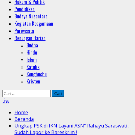
Hukum & Politik
Pendidikan
Budaya Nusantara
Kegiatan Keagamaan
Pariwisata
Renungan Harian
Budha
Hindu
Islam
Katolik
Konghuchu
Kristen
Cari
untuk:
Live
Home
Beranda
Ungkap PSK di IKN Layani ASN” Rahayu Saraswati :
Sudah Lapor ke Bareskrim !