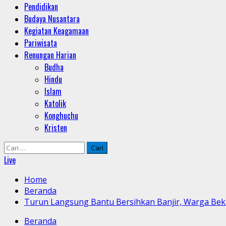
Pendidikan
Budaya Nusantara
Kegiatan Keagamaan
Pariwisata
Renungan Harian
Budha
Hindu
Islam
Katolik
Konghuchu
Kristen
Cari
untuk:
Live
Home
Beranda
Turun Langsung Bantu Bersihkan Banjir, Warga Bekas
Beranda