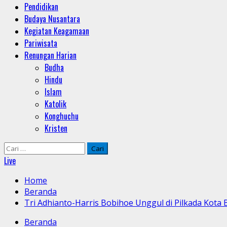
Pendidikan
Budaya Nusantara
Kegiatan Keagamaan
Pariwisata
Renungan Harian
Budha
Hindu
Islam
Katolik
Konghuchu
Kristen
Cari
untuk:
Live
Home
Beranda
Tri Adhianto-Harris Bobihoe Unggul di Pilkada Kota
Beranda