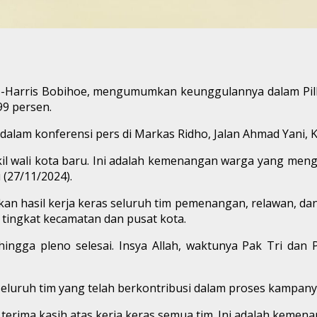
to-Harris Bobihoe, mengumumkan keunggulannya dalam Pi
99 persen.
am konferensi pers di Markas Ridho, Jalan Ahmad Yani, Ka
wakil wali kota baru. Ini adalah kemenangan warga yang men
(27/11/2024).
 hasil kerja keras seluruh tim pemenangan, relawan, da
 tingkat kecamatan dan pusat kota.
gga pleno selesai. Insya Allah, waktunya Pak Tri dan Pak
eluruh tim yang telah berkontribusi dalam proses kampany
erima kasih atas kerja keras semua tim. Ini adalah kemen