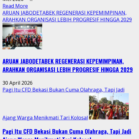
Read
Read More
more
ARUAN JABODETABEK REGENERASI KEPEMIMPINAN,
about
ARAHKAN ORGANISASI LEBIH PROGRESIF HINGGA 2029
Tradisi
Sedekah
Bumi
Hidupkan
Kebersamaan
ARUAN JABODETABEK REGENERASI KEPEMIMPINAN,
Warga
Jatimurni
ARAHKAN ORGANISASI LEBIH PROGRESIF HINGGA 2029
di
Tengah
30 April 2026
Aktivitas
Pagi Itu CFD Bekasi Bukan Cuma Olahraga, Tapi Jadi
Perkotaan
Ajang Warga Menikmati Tari Kolosal
Pagi Itu CFD Bekasi Bukan Cuma Olahraga, Tapi Jadi