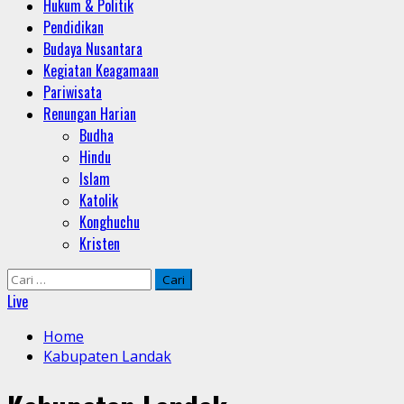
Hukum & Politik
Pendidikan
Budaya Nusantara
Kegiatan Keagamaan
Pariwisata
Renungan Harian
Budha
Hindu
Islam
Katolik
Konghuchu
Kristen
Cari
untuk:
Live
Home
Kabupaten Landak