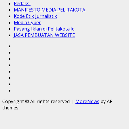
Redaksi
MANIFESTO MEDIA PELITAKOTA
Kode Etik Jurnalistik
Media Cyber
Pasang Iklan di Pelitakota.Id
JASA PEMBUATAN WEBSITE
Sekapur
Sirih
Tentang
Kami
Redaksi
MANIFESTO
MEDIA
Kode
PELITAKOTA
Etik
Media
Jurnalistik
Cyber
Pasang
Iklan
JASA
di
PEMBUATAN
Copyright © All rights reserved.
|
MoreNews
by AF
Pelitakota.Id
WEBSITE
themes.