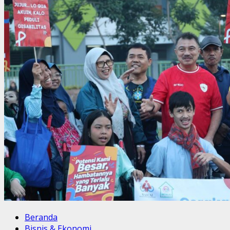
Pj
Bupati
Landak
Apresiasi
Petani
Desa
Semenok
Beranda
Bisnis & Ekonomi