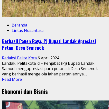
Beranda
Lintas Nusantara
Berhasil Panen Raya, Pj Bupati Landak Apresiasi
Petani Desa Semenok
Redaksi Pelita Kota
6 April 2024
Landak, Pelitakota.id – Penjabat (Pj) Bupati Landak
Samuel mengapresiasi para petani di Desa Semenok
yang berhasil mengelola lahan pertaniannya,...
Read
Read More
more
Ekonomi dan Bisnis
about
Berhasil
Panen
Raya,