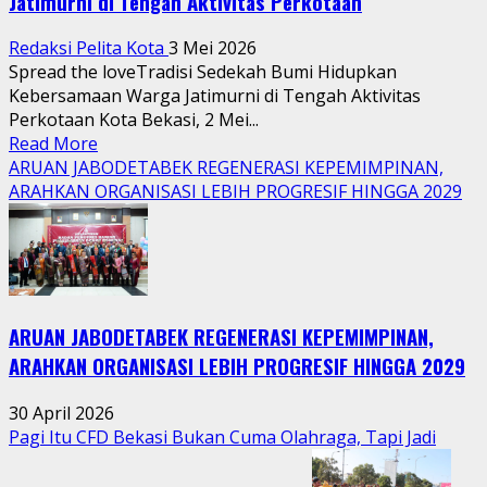
Jatimurni di Tengah Aktivitas Perkotaan
Redaksi Pelita Kota
3 Mei 2026
Spread the loveTradisi Sedekah Bumi Hidupkan
Kebersamaan Warga Jatimurni di Tengah Aktivitas
Perkotaan Kota Bekasi, 2 Mei...
Read
Read More
more
ARUAN JABODETABEK REGENERASI KEPEMIMPINAN,
about
ARAHKAN ORGANISASI LEBIH PROGRESIF HINGGA 2029
Tradisi
Sedekah
Bumi
Hidupkan
Kebersamaan
ARUAN JABODETABEK REGENERASI KEPEMIMPINAN,
Warga
Jatimurni
ARAHKAN ORGANISASI LEBIH PROGRESIF HINGGA 2029
di
Tengah
30 April 2026
Aktivitas
Pagi Itu CFD Bekasi Bukan Cuma Olahraga, Tapi Jadi
Perkotaan