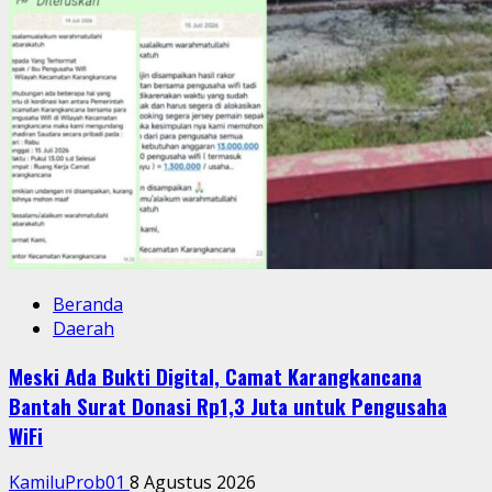
Beranda
Daerah
Meski Ada Bukti Digital, Camat Karangkancana
Bantah Surat Donasi Rp1,3 Juta untuk Pengusaha
WiFi
KamiluProb01
8 Agustus 2026