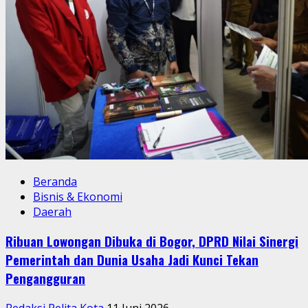
Beranda
Bisnis & Ekonomi
Daerah
Ribuan Lowongan Dibuka di Bogor, DPRD Nilai Sinergi
Pemerintah dan Dunia Usaha Jadi Kunci Tekan
Pengangguran
Redaksi Pelita Kota
11 Juni 2026