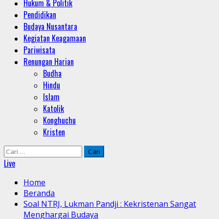
Hukum & Politik
Pendidikan
Budaya Nusantara
Kegiatan Keagamaan
Pariwisata
Renungan Harian
Budha
Hindu
Islam
Katolik
Konghuchu
Kristen
Cari
untuk:
Live
Home
Beranda
Soal NTRJ, Lukman Pandji : Kekristenan Sangat
Menghargai Budaya