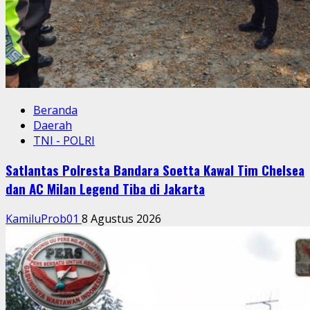
Beranda
Daerah
TNI - POLRI
Satlantas Polresta Bandara Soetta Kawal Tim Chelsea
dan AC Milan Legend Tiba di Jakarta
KamiluProb01
8 Agustus 2026