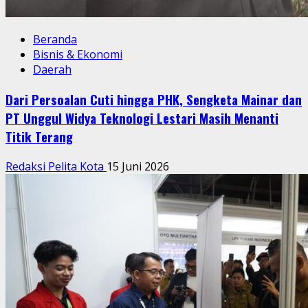
Beranda
Bisnis & Ekonomi
Daerah
Dari Persoalan Cuti hingga PHK, Sengketa Mainar dan
PT Unggul Widya Teknologi Lestari Masih Menanti
Titik Terang
Redaksi Pelita Kota
15 Juni 2026