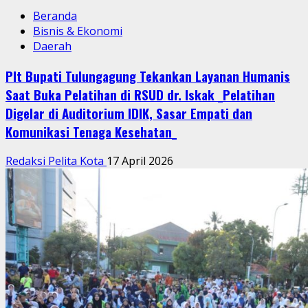
Beranda
Bisnis & Ekonomi
Daerah
Plt Bupati Tulungagung Tekankan Layanan Humanis
Saat Buka Pelatihan di RSUD dr. Iskak _Pelatihan
Digelar di Auditorium IDIK, Sasar Empati dan
Komunikasi Tenaga Kesehatan_
Redaksi Pelita Kota
17 April 2026