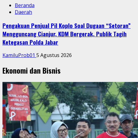
Beranda
Daerah
Pengakuan Penjual Pil Koplo Soal Dugaan “Setoran”
Mengguncang Cianjur, KDM Bergerak, Publik Tagih
Ketegasan Polda Jabar
KamiluProb01
5 Agustus 2026
Ekonomi dan Bisnis