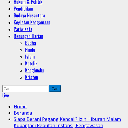
Hukum & Politik
Pendidikan
Budaya Nusantara
Kegiatan Keagamaan
Pariwisata
Renungan Harian
Budha
Hindu
Islam
Katolik
Konghuchu
Kristen
Cari
untuk:
Live
Home
Beranda
Siapa Berani Pegang Kendali? Izin Hiburan Malam
Kubar Jadi Rebutan Instansi, Pengawasan