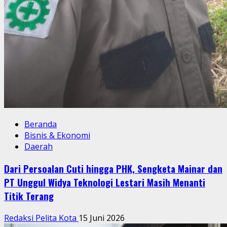
Beranda
Bisnis & Ekonomi
Daerah
Dari Persoalan Cuti hingga PHK, Sengketa Mainar dan
PT Unggul Widya Teknologi Lestari Masih Menanti
Titik Terang
Redaksi Pelita Kota
15 Juni 2026