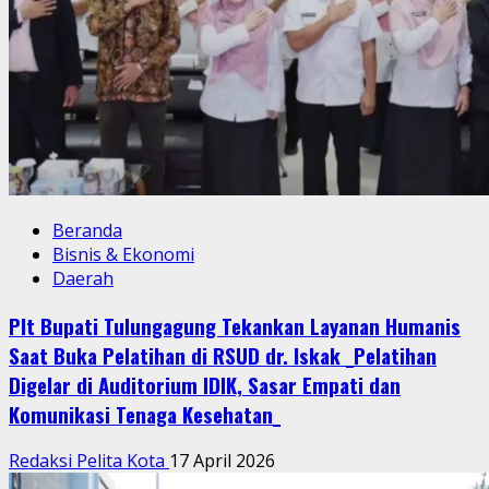
Beranda
Bisnis & Ekonomi
Daerah
Plt Bupati Tulungagung Tekankan Layanan Humanis
Saat Buka Pelatihan di RSUD dr. Iskak _Pelatihan
Digelar di Auditorium IDIK, Sasar Empati dan
Komunikasi Tenaga Kesehatan_
Redaksi Pelita Kota
17 April 2026