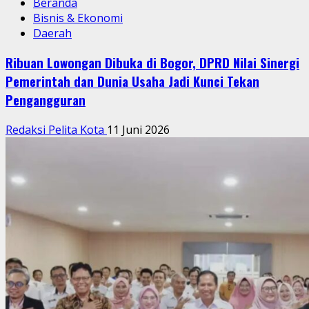
Beranda
Bisnis & Ekonomi
Daerah
Ribuan Lowongan Dibuka di Bogor, DPRD Nilai Sinergi
Pemerintah dan Dunia Usaha Jadi Kunci Tekan
Pengangguran
Redaksi Pelita Kota
11 Juni 2026