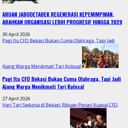
Hidupkan
Kebersamaan
ARUAN JABODETABEK REGENERASI KEPEMIMPINAN,
Warga
Jatimurni
ARAHKAN ORGANISASI LEBIH PROGRESIF HINGGA 2029
di
Tengah
30 April 2026
Aktivitas
Pagi Itu CFD Bekasi Bukan Cuma Olahraga, Tapi Jadi
Perkotaan
Ajang Warga Menikmati Tari Kolosal
Pagi Itu CFD Bekasi Bukan Cuma Olahraga, Tapi Jadi
Ajang Warga Menikmati Tari Kolosal
27 April 2026
Hari Tari Sedunia di Bekasi: Ribuan Penari Kuasai CFD,