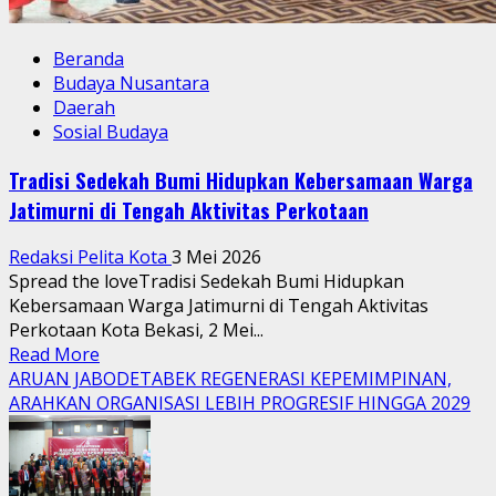
Beranda
Budaya Nusantara
Daerah
Sosial Budaya
Tradisi Sedekah Bumi Hidupkan Kebersamaan Warga
Jatimurni di Tengah Aktivitas Perkotaan
Redaksi Pelita Kota
3 Mei 2026
Spread the loveTradisi Sedekah Bumi Hidupkan
Kebersamaan Warga Jatimurni di Tengah Aktivitas
Perkotaan Kota Bekasi, 2 Mei...
Read
Read More
more
ARUAN JABODETABEK REGENERASI KEPEMIMPINAN,
about
ARAHKAN ORGANISASI LEBIH PROGRESIF HINGGA 2029
Tradisi
Sedekah
Bumi