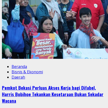
Beranda
Bisnis & Ekonomi
Daerah
Pemkot Bekasi Perluas Akses Kerja bagi Difabel,
Harris Bobihoe Tekankan Kesetaraan Bukan Sekadar
Wacana