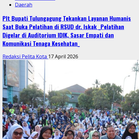
Daerah
Plt Bupati Tulungagung Tekankan Layanan Humanis
Saat Buka Pelatihan di RSUD dr. Iskak _Pelatihan
Digelar di Auditorium IDIK, Sasar Empati dan
Komunikasi Tenaga Kesehatan_
Redaksi Pelita Kota
17 April 2026