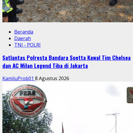
Beranda
Daerah
TNI - POLRI
Satlantas Polresta Bandara Soetta Kawal Tim Chelsea
dan AC Milan Legend Tiba di Jakarta
KamiluProb01
8 Agustus 2026