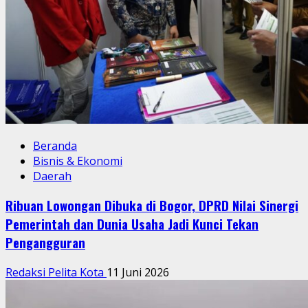
Beranda
Bisnis & Ekonomi
Daerah
Ribuan Lowongan Dibuka di Bogor, DPRD Nilai Sinergi
Pemerintah dan Dunia Usaha Jadi Kunci Tekan
Pengangguran
Redaksi Pelita Kota
11 Juni 2026