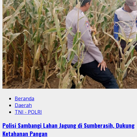
Beranda
Daerah
TNI - POLRI
Polisi Sambangi Lahan Jagung di Sumberasih, Dukung
Ketahanan Pangan