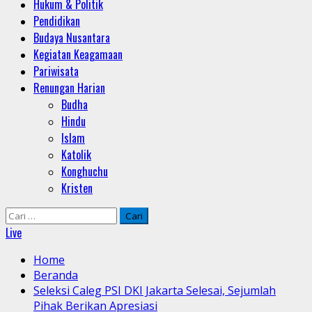
Hukum & Politik
Pendidikan
Budaya Nusantara
Kegiatan Keagamaan
Pariwisata
Renungan Harian
Budha
Hindu
Islam
Katolik
Konghuchu
Kristen
Cari
untuk:
Live
Home
Beranda
Seleksi Caleg PSI DKI Jakarta Selesai, Sejumlah
Pihak Berikan Apresiasi