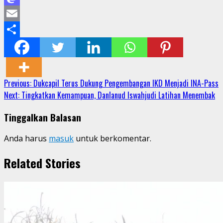
Mastodon
Email
Share
Continue
Previous:
Dukcapil Terus Dukung Pengembangan IKD Menjadi INA-Pass
Next:
Tingkatkan Kemampuan, Danlanud Iswahjudi Latihan Menembak
Reading
Tinggalkan Balasan
Anda harus
masuk
untuk berkomentar.
Related Stories