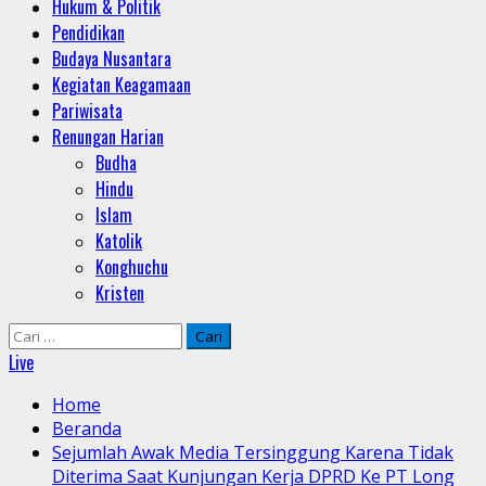
Hukum & Politik
Pendidikan
Budaya Nusantara
Kegiatan Keagamaan
Pariwisata
Renungan Harian
Budha
Hindu
Islam
Katolik
Konghuchu
Kristen
Cari
untuk:
Live
Home
Beranda
Sejumlah Awak Media Tersinggung Karena Tidak
Diterima Saat Kunjungan Kerja DPRD Ke PT Long