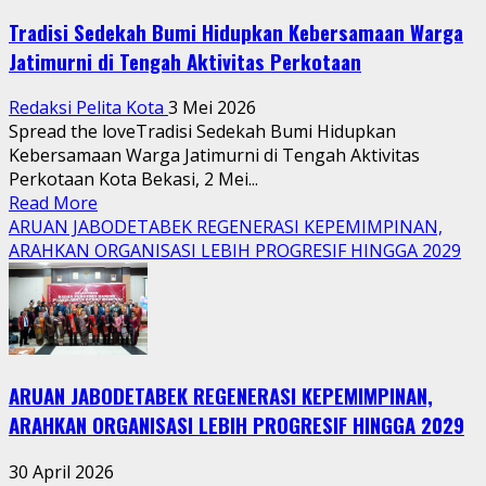
Tradisi Sedekah Bumi Hidupkan Kebersamaan Warga
Jatimurni di Tengah Aktivitas Perkotaan
Redaksi Pelita Kota
3 Mei 2026
Spread the loveTradisi Sedekah Bumi Hidupkan
Kebersamaan Warga Jatimurni di Tengah Aktivitas
Perkotaan Kota Bekasi, 2 Mei...
Read
Read More
more
ARUAN JABODETABEK REGENERASI KEPEMIMPINAN,
about
ARAHKAN ORGANISASI LEBIH PROGRESIF HINGGA 2029
Tradisi
Sedekah
Bumi
Hidupkan
Kebersamaan
ARUAN JABODETABEK REGENERASI KEPEMIMPINAN,
Warga
Jatimurni
ARAHKAN ORGANISASI LEBIH PROGRESIF HINGGA 2029
di
Tengah
30 April 2026