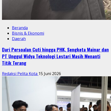
Beranda
Bisnis & Ekonomi
Daerah
Dari Persoalan Cuti hingga PHK, Sengketa Mainar dan
PT Unggul Widya Teknologi Lestari Masih Menanti
Titik Terang
Redaksi Pelita Kota
15 Juni 2026