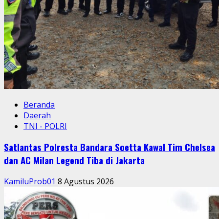
Beranda
Daerah
TNI - POLRI
Satlantas Polresta Bandara Soetta Kawal Tim Chelsea
dan AC Milan Legend Tiba di Jakarta
KamiluProb01
8 Agustus 2026