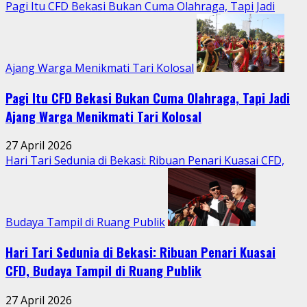
Aktivitas
Pagi Itu CFD Bekasi Bukan Cuma Olahraga, Tapi Jadi
Perkotaan
Ajang Warga Menikmati Tari Kolosal
Pagi Itu CFD Bekasi Bukan Cuma Olahraga, Tapi Jadi
Ajang Warga Menikmati Tari Kolosal
27 April 2026
Hari Tari Sedunia di Bekasi: Ribuan Penari Kuasai CFD,
Budaya Tampil di Ruang Publik
Hari Tari Sedunia di Bekasi: Ribuan Penari Kuasai
CFD, Budaya Tampil di Ruang Publik
27 April 2026