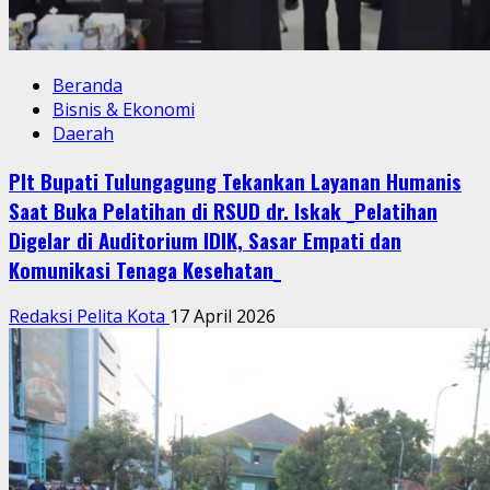
Beranda
Bisnis & Ekonomi
Daerah
Plt Bupati Tulungagung Tekankan Layanan Humanis
Saat Buka Pelatihan di RSUD dr. Iskak _Pelatihan
Digelar di Auditorium IDIK, Sasar Empati dan
Komunikasi Tenaga Kesehatan_
Redaksi Pelita Kota
17 April 2026