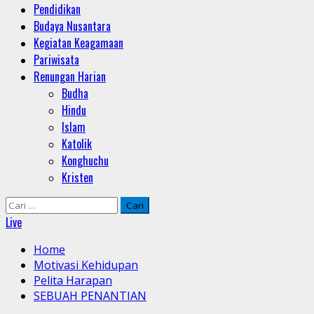
Pendidikan
Budaya Nusantara
Kegiatan Keagamaan
Pariwisata
Renungan Harian
Budha
Hindu
Islam
Katolik
Konghuchu
Kristen
Cari
untuk:
Live
Home
Motivasi Kehidupan
Pelita Harapan
SEBUAH PENANTIAN