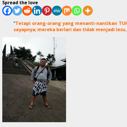
Spread the love
“
Tetapi orang-orang yang menanti-nantikan 
sayapnya; mereka berlari dan tidak menjadi lesu,