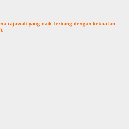
ma rajawa
li yang naik terbang dengan kekuatan
).