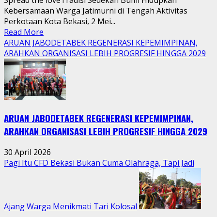
Spread the loveTradisi Sedekah Bumi Hidupkan
Kebersamaan Warga Jatimurni di Tengah Aktivitas
Perkotaan Kota Bekasi, 2 Mei...
Read
Read More
more
ARUAN JABODETABEK REGENERASI KEPEMIMPINAN,
about
ARAHKAN ORGANISASI LEBIH PROGRESIF HINGGA 2029
Tradisi
Sedekah
Bumi
Hidupkan
Kebersamaan
ARUAN JABODETABEK REGENERASI KEPEMIMPINAN,
Warga
Jatimurni
ARAHKAN ORGANISASI LEBIH PROGRESIF HINGGA 2029
di
Tengah
30 April 2026
Aktivitas
Pagi Itu CFD Bekasi Bukan Cuma Olahraga, Tapi Jadi
Perkotaan
Ajang Warga Menikmati Tari Kolosal