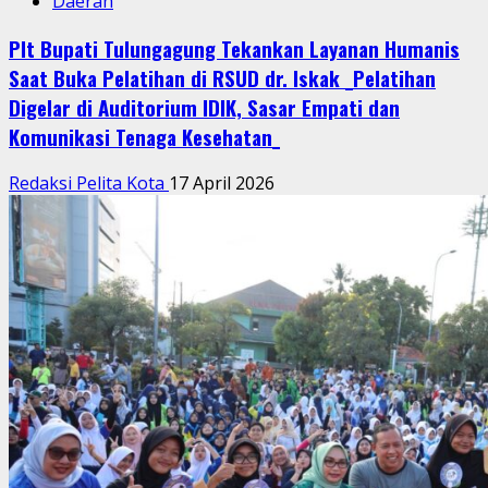
Daerah
Plt Bupati Tulungagung Tekankan Layanan Humanis
Saat Buka Pelatihan di RSUD dr. Iskak _Pelatihan
Digelar di Auditorium IDIK, Sasar Empati dan
Komunikasi Tenaga Kesehatan_
Redaksi Pelita Kota
17 April 2026