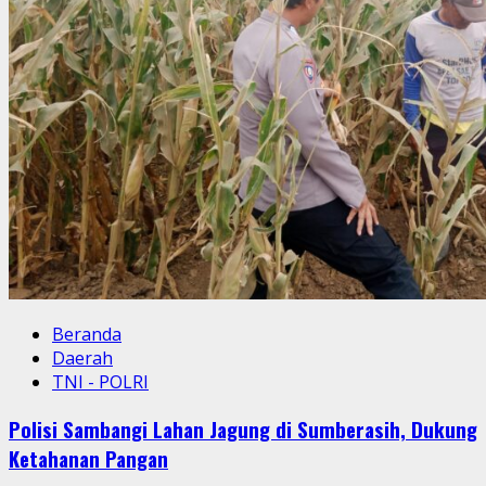
Beranda
Daerah
TNI - POLRI
Polisi Sambangi Lahan Jagung di Sumberasih, Dukung
Ketahanan Pangan