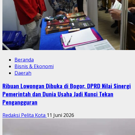
Beranda
Bisnis & Ekonomi
Daerah
Ribuan Lowongan Dibuka di Bogor, DPRD Nilai Sinergi
Pemerintah dan Dunia Usaha Jadi Kunci Tekan
Pengangguran
Redaksi Pelita Kota
11 Juni 2026