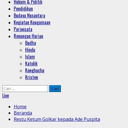
Hukum & Politik
Pendidikan
Budaya Nusantara
Kegiatan Keagamaan
Pariwisata
Renungan Harian
Budha
Hindu
Islam
Katolik
Konghuchu
Kristen
Cari
untuk:
Live
Home
Beranda
Restu Ketum Golkar kepada Ade Puspita