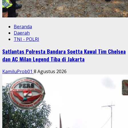
Beranda
Daerah
TNI - POLRI
Satlantas Polresta Bandara Soetta Kawal Tim Chelsea
dan AC Milan Legend Tiba di Jakarta
KamiluProb01
8 Agustus 2026