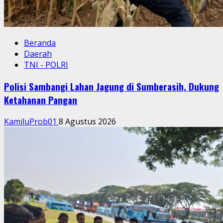
Beranda
Daerah
TNI - POLRI
Polisi Sambangi Lahan Jagung di Sumberasih, Dukung
Ketahanan Pangan
KamiluProb01
8 Agustus 2026