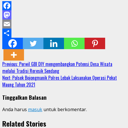
Facebook
Mastodon
Email
Share
Continue
Previous:
Perwil GBI DIY mengembangkan Potensi Desa Wisata
melalui Tradisi Reresik Sendang
Reading
Next:
Polsek Bojongmanik Polres Lebak Laksanakan Operasi Pekat
Maung Tahun 2021
Tinggalkan Balasan
Anda harus
masuk
untuk berkomentar.
Related Stories