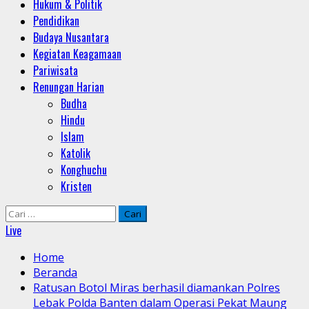
Hukum & Politik
Pendidikan
Budaya Nusantara
Kegiatan Keagamaan
Pariwisata
Renungan Harian
Budha
Hindu
Islam
Katolik
Konghuchu
Kristen
Cari
untuk:
Live
Home
Beranda
Ratusan Botol Miras berhasil diamankan Polres
Lebak Polda Banten dalam Operasi Pekat Maung