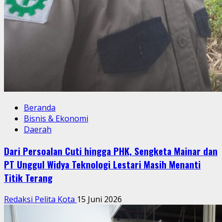
Beranda
Bisnis & Ekonomi
Daerah
Dari Persoalan Cuti hingga PHK, Sengketa Mainar dan
PT Unggul Widya Teknologi Lestari Masih Menanti
Titik Terang
Redaksi Pelita Kota
15 Juni 2026