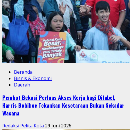
Beranda
Bisnis & Ekonomi
Daerah
Pemkot Bekasi Perluas Akses Kerja bagi Difabel,
Harris Bobihoe Tekankan Kesetaraan Bukan Sekadar
Wacana
Redaksi Pelita Kota
29 Juni 2026