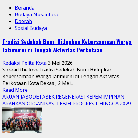
Beranda
Budaya Nusantara
Daerah
Sosial Budaya
Tradisi Sedekah Bumi Hidupkan Kebersamaan Warga
Jatimurni di Tengah Aktivitas Perkotaan
Redaksi Pelita Kota
3 Mei 2026
Spread the loveTradisi Sedekah Bumi Hidupkan
Kebersamaan Warga Jatimurni di Tengah Aktivitas
Perkotaan Kota Bekasi, 2 Mei...
Read
Read More
more
ARUAN JABODETABEK REGENERASI KEPEMIMPINAN,
about
ARAHKAN ORGANISASI LEBIH PROGRESIF HINGGA 2029
Tradisi
Sedekah
Bumi
Hidupkan
Kebersamaan