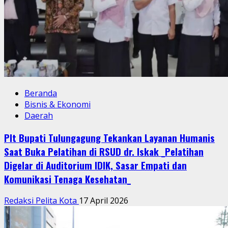
Beranda
Bisnis & Ekonomi
Daerah
Plt Bupati Tulungagung Tekankan Layanan Humanis
Saat Buka Pelatihan di RSUD dr. Iskak _Pelatihan
Digelar di Auditorium IDIK, Sasar Empati dan
Komunikasi Tenaga Kesehatan_
Redaksi Pelita Kota
17 April 2026