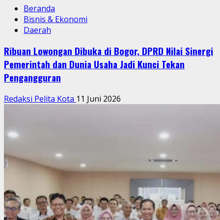
Beranda
Bisnis & Ekonomi
Daerah
Ribuan Lowongan Dibuka di Bogor, DPRD Nilai Sinergi
Pemerintah dan Dunia Usaha Jadi Kunci Tekan
Pengangguran
Redaksi Pelita Kota
11 Juni 2026