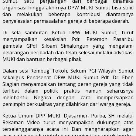
Sumut, satu perjuangan dari berbagai dinamika
organisasi hingga akhirnya DPW MUKI Sumut bisa solid
dan melakukan beberapa kontribusi diantaranya
penyelesaian permasalahan gereja di beberapa daerah.
Di sela sambutan Ketua DPW MUKI Sumut, turut
menyampaikan kesaksian Pdt. Peterson Pasaribu
gembala GPdI Siloam Simalungun yang mengalami
pelarangan beribadah dan telah selesai melalui advokasi
MUKI dan bantuan berbagai pihak.
Dalam sesi Rembug Tokoh, Sekum PGI Wilayah Sumut
sekaligus Penasehat DPW MUKi Sumut Pdt. Dr. Eben
Siagian menyampaikan tentang peran gereja yang tidak
terlibat dalam politik praktis namun seharusnya
membantu Negara dengan cara mempersiapkan
pemimpin berkualitas yang dilahirkan dari warga gereja.
Ketua Umum DPP MUKI, Djasarmen Purba, SH melalui
Rekaman Video turut menyampaikan dukungan atas
terselenggaranya acara ini. Dan mengharapkan agar
acara ini menjadi contoh bagi propinsi lain untuk berdoa