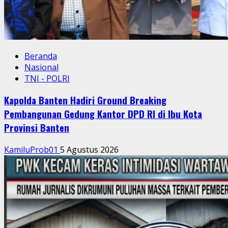
Beranda
Nasional
TNI - POLRI
Kapolda Banten Hadiri Ground Breaking
Pembangunan Gedung Kantor DPD RI di Ibu Kota
Provinsi Banten
KamiluProb01
5 Agustus 2026