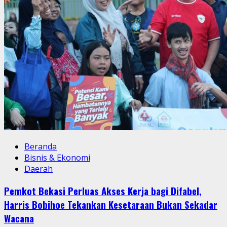
Beranda
Bisnis & Ekonomi
Daerah
Pemkot Bekasi Perluas Akses Kerja bagi Difabel,
Harris Bobihoe Tekankan Kesetaraan Bukan Sekadar
Wacana