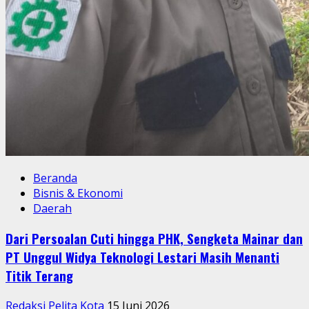
Beranda
Bisnis & Ekonomi
Daerah
Dari Persoalan Cuti hingga PHK, Sengketa Mainar dan
PT Unggul Widya Teknologi Lestari Masih Menanti
Titik Terang
Redaksi Pelita Kota
15 Juni 2026