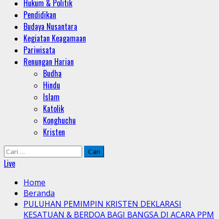
Hukum & Politik
Pendidikan
Budaya Nusantara
Kegiatan Keagamaan
Pariwisata
Renungan Harian
Budha
Hindu
Islam
Katolik
Konghuchu
Kristen
Cari
untuk:
Live
Home
Beranda
PULUHAN PEMIMPIN KRISTEN DEKLARASI
KESATUAN & BERDOA BAGI BANGSA DI ACARA PPM