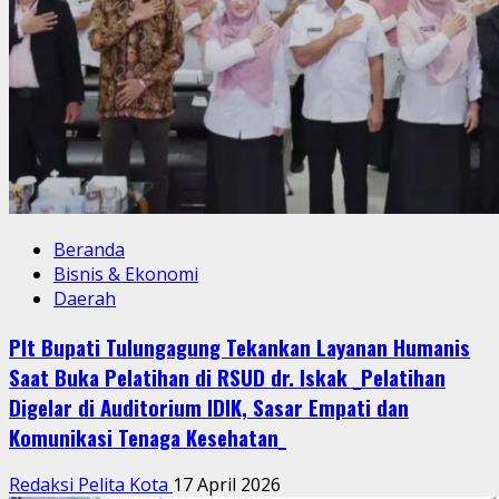
Beranda
Bisnis & Ekonomi
Daerah
Plt Bupati Tulungagung Tekankan Layanan Humanis
Saat Buka Pelatihan di RSUD dr. Iskak _Pelatihan
Digelar di Auditorium IDIK, Sasar Empati dan
Komunikasi Tenaga Kesehatan_
Redaksi Pelita Kota
17 April 2026