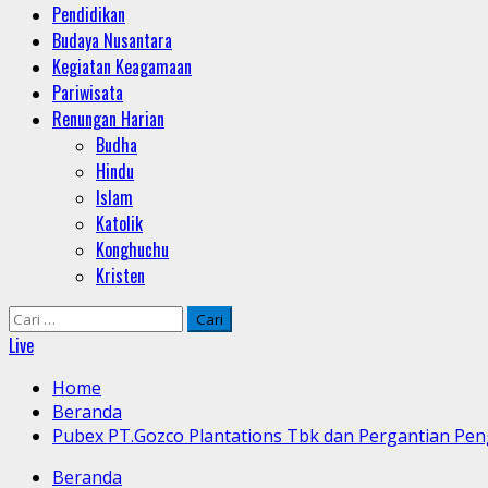
Pendidikan
Budaya Nusantara
Kegiatan Keagamaan
Pariwisata
Renungan Harian
Budha
Hindu
Islam
Katolik
Konghuchu
Kristen
Cari
untuk:
Live
Home
Beranda
Pubex PT.Gozco Plantations Tbk dan Pergantian Peng
Beranda