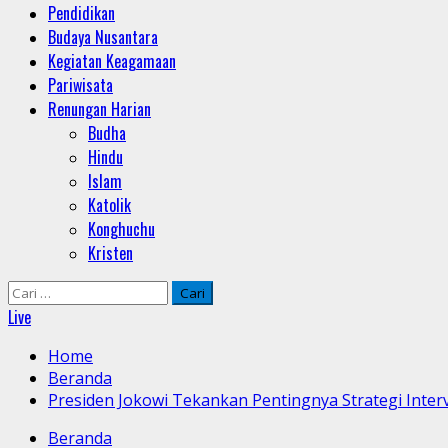
Pendidikan
Budaya Nusantara
Kegiatan Keagamaan
Pariwisata
Renungan Harian
Budha
Hindu
Islam
Katolik
Konghuchu
Kristen
Cari
untuk:
Live
Home
Beranda
Presiden Jokowi Tekankan Pentingnya Strategi Inte
Beranda