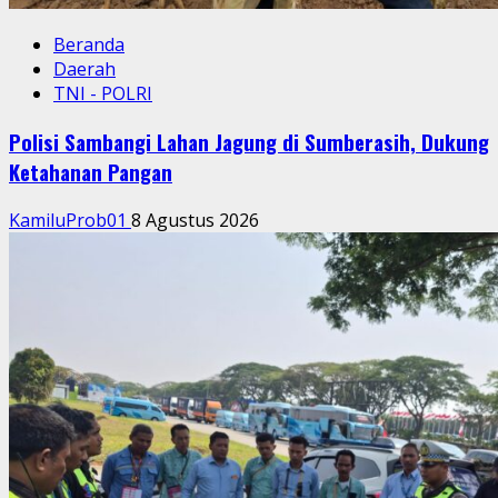
Beranda
Daerah
TNI - POLRI
Polisi Sambangi Lahan Jagung di Sumberasih, Dukung
Ketahanan Pangan
KamiluProb01
8 Agustus 2026