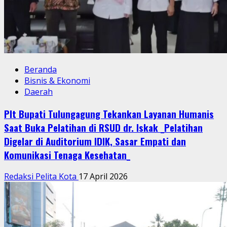
Beranda
Bisnis & Ekonomi
Daerah
Plt Bupati Tulungagung Tekankan Layanan Humanis
Saat Buka Pelatihan di RSUD dr. Iskak _Pelatihan
Digelar di Auditorium IDIK, Sasar Empati dan
Komunikasi Tenaga Kesehatan_
Redaksi Pelita Kota
17 April 2026