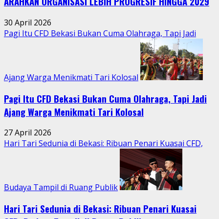
ARAHKAN ORGANISASI LEBIH PROGRESIF HINGGA 2029
di
Tengah
30 April 2026
Aktivitas
Pagi Itu CFD Bekasi Bukan Cuma Olahraga, Tapi Jadi
Perkotaan
Ajang Warga Menikmati Tari Kolosal
Pagi Itu CFD Bekasi Bukan Cuma Olahraga, Tapi Jadi
Ajang Warga Menikmati Tari Kolosal
27 April 2026
Hari Tari Sedunia di Bekasi: Ribuan Penari Kuasai CFD,
Budaya Tampil di Ruang Publik
Hari Tari Sedunia di Bekasi: Ribuan Penari Kuasai