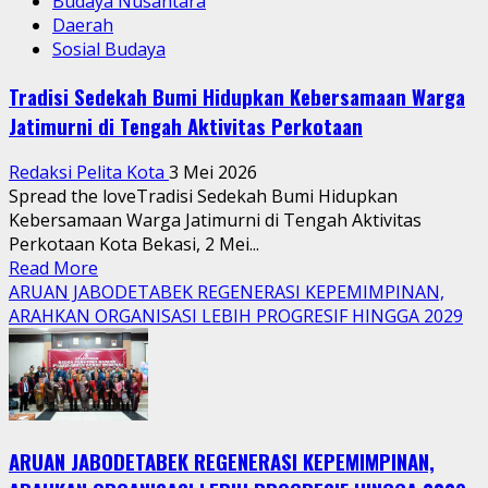
Budaya Nusantara
Daerah
Sosial Budaya
Tradisi Sedekah Bumi Hidupkan Kebersamaan Warga
Jatimurni di Tengah Aktivitas Perkotaan
Redaksi Pelita Kota
3 Mei 2026
Spread the loveTradisi Sedekah Bumi Hidupkan
Kebersamaan Warga Jatimurni di Tengah Aktivitas
Perkotaan Kota Bekasi, 2 Mei...
Read
Read More
more
ARUAN JABODETABEK REGENERASI KEPEMIMPINAN,
about
ARAHKAN ORGANISASI LEBIH PROGRESIF HINGGA 2029
Tradisi
Sedekah
Bumi
Hidupkan
Kebersamaan
ARUAN JABODETABEK REGENERASI KEPEMIMPINAN,
Warga
Jatimurni