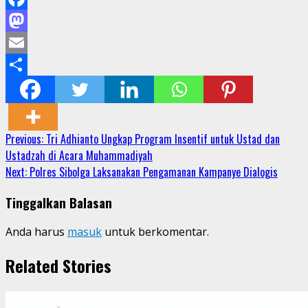
Facebook
Mastodon
Email
Share
Continue
Previous:
Tri Adhianto Ungkap Program Insentif untuk Ustad dan
Ustadzah di Acara Muhammadiyah
Reading
Next:
Polres Sibolga Laksanakan Pengamanan Kampanye Dialogis
Tinggalkan Balasan
Anda harus
masuk
untuk berkomentar.
Related Stories