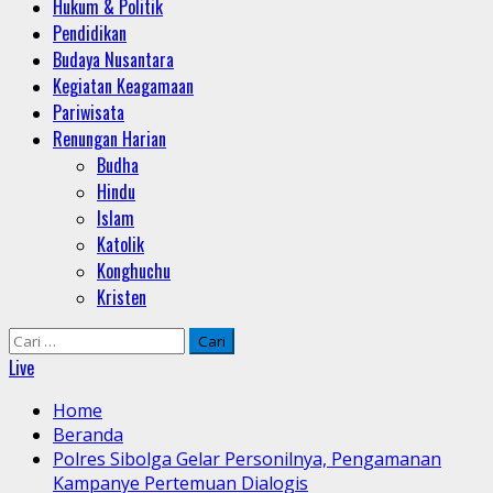
Hukum & Politik
Pendidikan
Budaya Nusantara
Kegiatan Keagamaan
Pariwisata
Renungan Harian
Budha
Hindu
Islam
Katolik
Konghuchu
Kristen
Cari
untuk:
Live
Home
Beranda
Polres Sibolga Gelar Personilnya, Pengamanan
Kampanye Pertemuan Dialogis