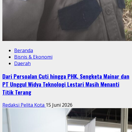
Beranda
Bisnis & Ekonomi
Daerah
Dari Persoalan Cuti hingga PHK, Sengketa Mainar dan
PT Unggul Widya Teknologi Lestari Masih Menanti
Titik Terang
Redaksi Pelita Kota
15 Juni 2026