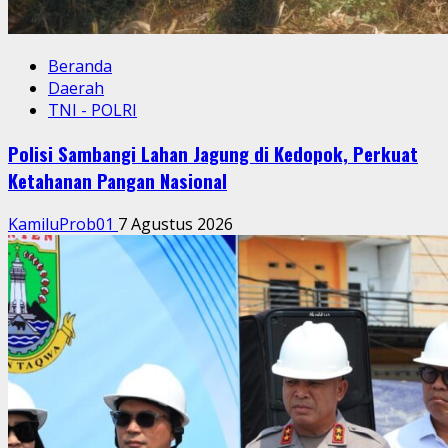
Beranda
Daerah
TNI - POLRI
Polisi Sambangi Lahan Jagung di Kedopok, Perkuat
Ketahanan Pangan Nasional
KamiluProb01
7 Agustus 2026