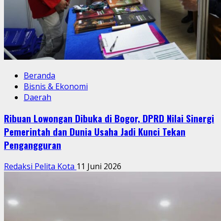
Beranda
Bisnis & Ekonomi
Daerah
Ribuan Lowongan Dibuka di Bogor, DPRD Nilai Sinergi
Pemerintah dan Dunia Usaha Jadi Kunci Tekan
Pengangguran
Redaksi Pelita Kota
11 Juni 2026