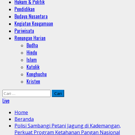
Hukum & Politik
Pendidikan
Budaya Nusantara
Kegiatan Keagamaan
Pariwisata
Renungan Harian
Budha
Hindu
Islam
Katolik
Konghuchu
Kristen
Cari
untuk:
Live
Home
Beranda
Polisi Sambangi Petani Jagung di Kademangan,
Perkuat Program Ketahanan Pangan Nasional