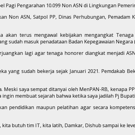
el Pagi Pengarahan 10.099 Non ASN di Lingkungan Pemeri
kan Non ASN, Satpol PP, Dinas Perhubungan, Pemadam K
dia akan terus mengawal kebijakan mengangkat Tenaga 
 yang sudah masuk penadataan Badan Kepegawaian Negara (
 perjuangkan lagi agar tenaga honorer diangkat menjad
a yang sudah bekerja sejak Januari 2021. Pemdakab Beka
ta. Meski saya sempat ditanyai oleh MenPAN-RB, kenapa PP
a ingin membuat sejarah bahwa ketika saya jadilah Pj Bupat
an pendidikan maupun pelatihan agar secara kompetensi 
tih, kita butuh tim IT, kita latih, Damkar, Dishub sampai ke 