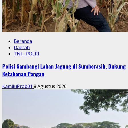
Beranda
Daerah
TNI - POLRI
Polisi Sambangi Lahan Jagung di Sumberasih, Dukung
Ketahanan Pangan
KamiluProb01
8 Agustus 2026