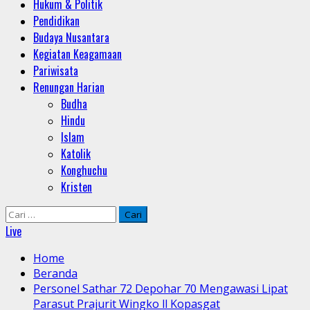
Hukum & Politik
Pendidikan
Budaya Nusantara
Kegiatan Keagamaan
Pariwisata
Renungan Harian
Budha
Hindu
Islam
Katolik
Konghuchu
Kristen
Cari
untuk:
Live
Home
Beranda
Personel Sathar 72 Depohar 70 Mengawasi Lipat
Parasut Prajurit Wingko ll Kopasgat