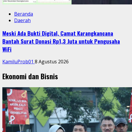
Beranda
Daerah
Meski Ada Bukti Digital, Camat Karangkancana
Bantah Surat Donasi Rp1,3 Juta untuk Pengusaha
WiFi
KamiluProb01
8 Agustus 2026
Ekonomi dan Bisnis