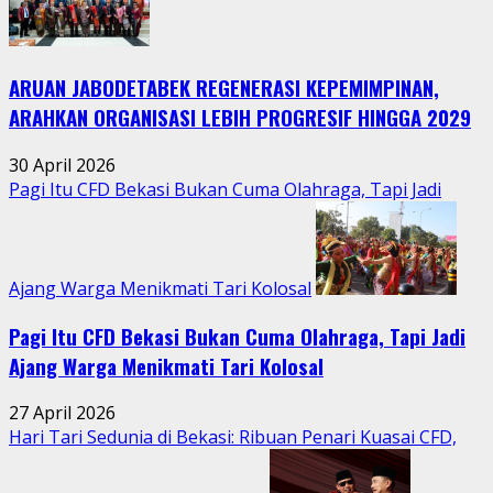
Bumi
Hidupkan
Kebersamaan
ARUAN JABODETABEK REGENERASI KEPEMIMPINAN,
Warga
Jatimurni
ARAHKAN ORGANISASI LEBIH PROGRESIF HINGGA 2029
di
Tengah
30 April 2026
Aktivitas
Pagi Itu CFD Bekasi Bukan Cuma Olahraga, Tapi Jadi
Perkotaan
Ajang Warga Menikmati Tari Kolosal
Pagi Itu CFD Bekasi Bukan Cuma Olahraga, Tapi Jadi
Ajang Warga Menikmati Tari Kolosal
27 April 2026
Hari Tari Sedunia di Bekasi: Ribuan Penari Kuasai CFD,