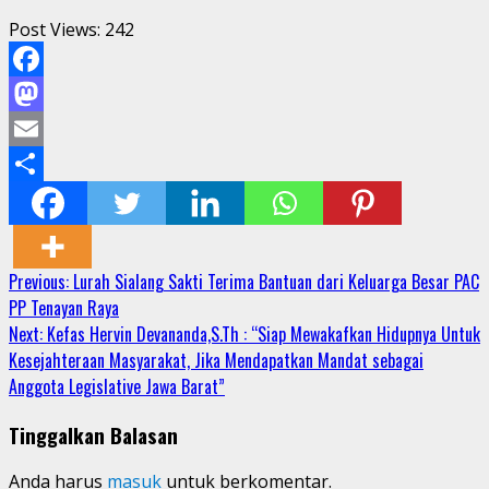
Post Views:
242
Facebook
Mastodon
Email
Share
Continue
Previous:
Lurah Sialang Sakti Terima Bantuan dari Keluarga Besar PAC
PP Tenayan Raya
Reading
Next:
Kefas Hervin Devananda,S.Th : “Siap Mewakafkan Hidupnya Untuk
Kesejahteraan Masyarakat, Jika Mendapatkan Mandat sebagai
Anggota Legislative Jawa Barat”
Tinggalkan Balasan
Anda harus
masuk
untuk berkomentar.