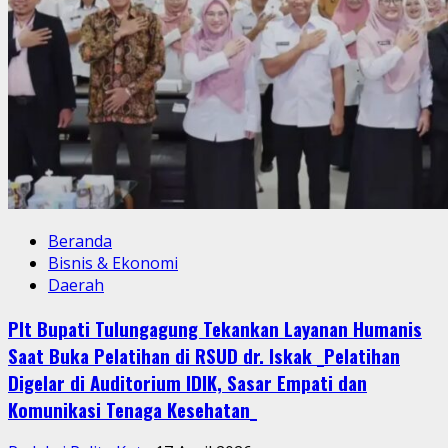
Beranda
Bisnis & Ekonomi
Daerah
Plt Bupati Tulungagung Tekankan Layanan Humanis
Saat Buka Pelatihan di RSUD dr. Iskak _Pelatihan
Digelar di Auditorium IDIK, Sasar Empati dan
Komunikasi Tenaga Kesehatan_