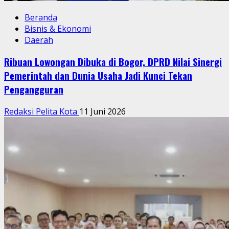
Beranda
Bisnis & Ekonomi
Daerah
Ribuan Lowongan Dibuka di Bogor, DPRD Nilai Sinergi
Pemerintah dan Dunia Usaha Jadi Kunci Tekan
Pengangguran
Redaksi Pelita Kota
11 Juni 2026