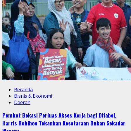
Beranda
Bisnis & Ekonomi
Daerah
Pemkot Bekasi Perluas Akses Kerja bagi Difabel,
Harris Bobihoe Tekankan Kesetaraan Bukan Sekadar
Wacana