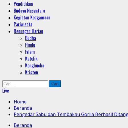
Pendidikan
Budaya Nusantara
Kegiatan Keagamaan
Pariwisata
Renungan Harian
Budha
Hindu
Islam
Katolik
Konghuchu
Kristen
Cari
untuk:
Live
Home
Beranda
Pengedar Sabu dan Tembakau Gorila Berhasil Ditang
Beranda