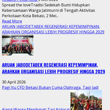
Spread the loveTradisi Sedekah Bumi Hidupkan
Kebersamaan Warga Jatimurni di Tengah Aktivitas
Perkotaan Kota Bekasi, 2 Mei...
Read
Read More
more
ARUAN JABODETABEK REGENERASI KEPEMIMPINAN,
about
ARAHKAN ORGANISASI LEBIH PROGRESIF HINGGA 2029
Tradisi
Sedekah
Bumi
Hidupkan
Kebersamaan
ARUAN JABODETABEK REGENERASI KEPEMIMPINAN,
Warga
Jatimurni
ARAHKAN ORGANISASI LEBIH PROGRESIF HINGGA 2029
di
Tengah
30 April 2026
Aktivitas
Pagi Itu CFD Bekasi Bukan Cuma Olahraga, Tapi Jadi
Perkotaan
Ajang Warga Menikmati Tari Kolosal