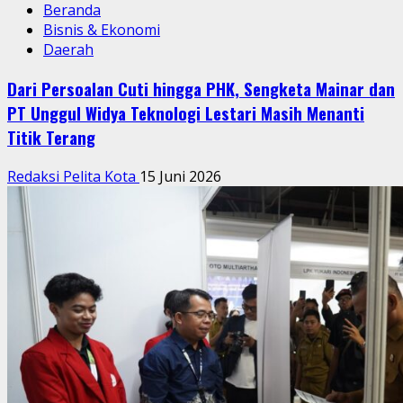
Beranda
Bisnis & Ekonomi
Daerah
Dari Persoalan Cuti hingga PHK, Sengketa Mainar dan
PT Unggul Widya Teknologi Lestari Masih Menanti
Titik Terang
Redaksi Pelita Kota
15 Juni 2026