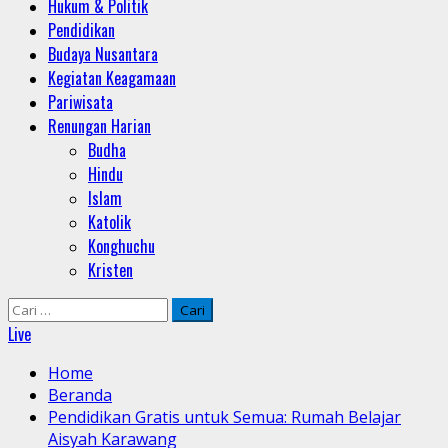
Hukum & Politik
Pendidikan
Budaya Nusantara
Kegiatan Keagamaan
Pariwisata
Renungan Harian
Budha
Hindu
Islam
Katolik
Konghuchu
Kristen
Cari
untuk:
Live
Home
Beranda
Pendidikan Gratis untuk Semua: Rumah Belajar
Aisyah Karawang