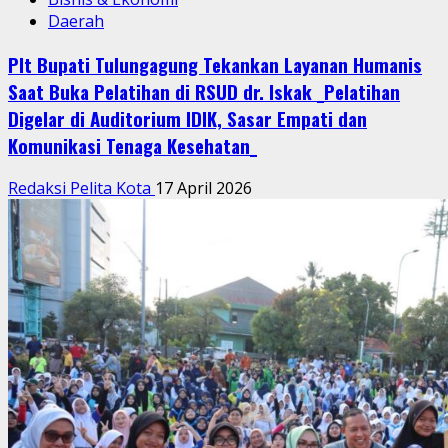
Daerah
Plt Bupati Tulungagung Tekankan Layanan Humanis
Saat Buka Pelatihan di RSUD dr. Iskak _Pelatihan
Digelar di Auditorium IDIK, Sasar Empati dan
Komunikasi Tenaga Kesehatan_
Redaksi Pelita Kota
17 April 2026