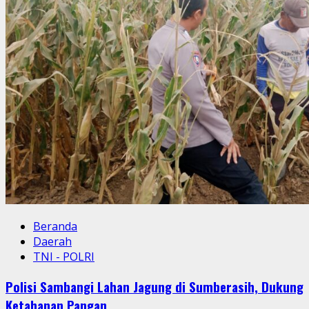
Beranda
Daerah
TNI - POLRI
Polisi Sambangi Lahan Jagung di Sumberasih, Dukung
Ketahanan Pangan