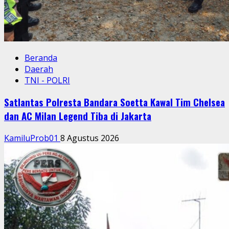
Beranda
Daerah
TNI - POLRI
Satlantas Polresta Bandara Soetta Kawal Tim Chelsea
dan AC Milan Legend Tiba di Jakarta
KamiluProb01
8 Agustus 2026