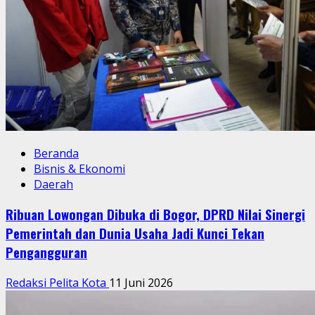
Beranda
Bisnis & Ekonomi
Daerah
Ribuan Lowongan Dibuka di Bogor, DPRD Nilai Sinergi
Pemerintah dan Dunia Usaha Jadi Kunci Tekan
Pengangguran
Redaksi Pelita Kota
11 Juni 2026