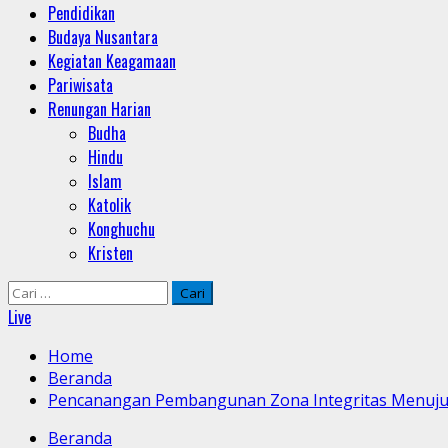
Pendidikan
Budaya Nusantara
Kegiatan Keagamaan
Pariwisata
Renungan Harian
Budha
Hindu
Islam
Katolik
Konghuchu
Kristen
Cari
untuk:
Live
Home
Beranda
Pencanangan Pembangunan Zona Integritas Menuju Wi
Beranda