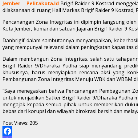
Jember – Pelitakota.Id
Brigif Raider 9 Kostrad mengge
dilaksanaan di ruang Hall Markas Brigif Raider 9 Kostrad, 
Pencanangan Zona Integritas ini dipimpin langsung oleh Da
Kota Jember, komandan satuan Jajaran Brigif Raider 9 Kost
Danbrigif dalam sambutannya menyampaikan, keberhasilan
yang mempunyai relevansi dalam peningkatan kapasitas dan
Dalam membangun Zona Integritas, salah satu tahapan
Brigif Raider 9/Dharaka Yudha siap menyandang predika
khususnya, harus menyiapkan rencana aksi yang konk
Pembangunan Zona Integritas Menuju WBK dan WBBM di 
“Saya menegaskan bahwa Pencanangan Pembagunan Zona 
untuk menjadikan Satker Brigif Raider 9/Dharaka Yudha me
mengajak kepada semua pihak untuk memberikan dukun
bebas dari korupsi dan wilayah birokrasi bersih dan melaya
Post Views:
205