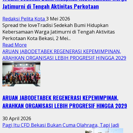
Jatimurni di Tengah Aktivitas Perkotaan
Redaksi Pelita Kota
3 Mei 2026
Spread the loveTradisi Sedekah Bumi Hidupkan
Kebersamaan Warga Jatimurni di Tengah Aktivitas
Perkotaan Kota Bekasi, 2 Mei...
Read
Read More
more
ARUAN JABODETABEK REGENERASI KEPEMIMPINAN,
about
ARAHKAN ORGANISASI LEBIH PROGRESIF HINGGA 2029
Tradisi
Sedekah
Bumi
Hidupkan
Kebersamaan
ARUAN JABODETABEK REGENERASI KEPEMIMPINAN,
Warga
Jatimurni
ARAHKAN ORGANISASI LEBIH PROGRESIF HINGGA 2029
di
Tengah
30 April 2026
Aktivitas
Pagi Itu CFD Bekasi Bukan Cuma Olahraga, Tapi Jadi
Perkotaan