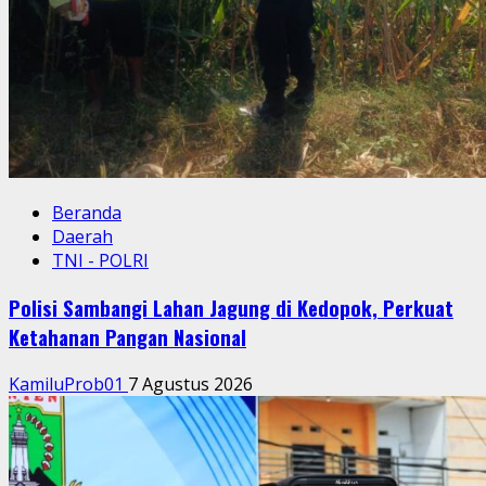
Beranda
Daerah
TNI - POLRI
Polisi Sambangi Lahan Jagung di Kedopok, Perkuat
Ketahanan Pangan Nasional
KamiluProb01
7 Agustus 2026