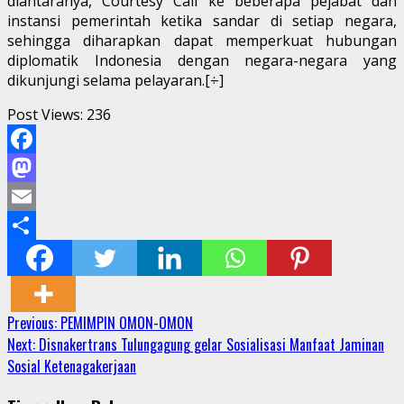
diantaranya, Courtesy Call ke beberapa pejabat dan
instansi pemerintah ketika sandar di setiap negara,
sehingga diharapkan dapat memperkuat hubungan
diplomatik Indonesia dengan negara-negara yang
dikunjungi selama pelayaran.[÷]
Post Views:
236
Facebook
Mastodon
Email
Share
Continue
Previous:
PEMIMPIN OMON-OMON
Next:
Disnakertrans Tulungagung gelar Sosialisasi Manfaat Jaminan
Reading
Sosial Ketenagakerjaan