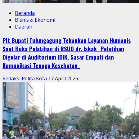
Beranda
Bisnis & Ekonomi
Daerah
Plt Bupati Tulungagung Tekankan Layanan Humanis
Saat Buka Pelatihan di RSUD dr. Iskak _Pelatihan
Digelar di Auditorium IDIK, Sasar Empati dan
Komunikasi Tenaga Kesehatan_
Redaksi Pelita Kota
17 April 2026