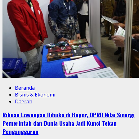
Beranda
Bisnis & Ekonomi
Daerah
Ribuan Lowongan Dibuka di Bogor, DPRD Nilai Sinergi
Pemerintah dan Dunia Usaha Jadi Kunci Tekan
Pengangguran