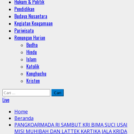
Hukum & Politik
Pendidikan
Budaya Nusantara
Kegiatan Keagamaan
Pariwisata
Renungan Harian
Budha
Hindu
Islam
Katolik
Konghuchu
Kristen
Cari
untuk:
Live
Home
Beranda
PANGKOARMADA RI SAMBUT KRI BIMA SUCI USAI
MISI MUHIBAH DAN LATTEK KARTIKA JALA KRIDA