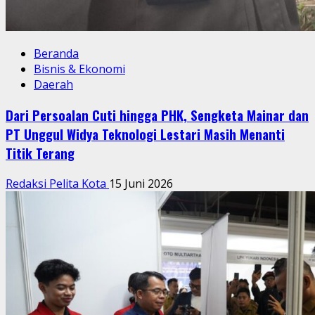
Beranda
Bisnis & Ekonomi
Daerah
Dari Persoalan Cuti hingga PHK, Sengketa Mainar dan
PT Unggul Widya Teknologi Lestari Masih Menanti
Titik Terang
Redaksi Pelita Kota
15 Juni 2026