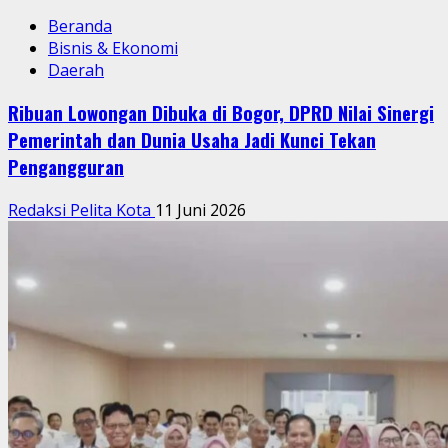
Beranda
Bisnis & Ekonomi
Daerah
Ribuan Lowongan Dibuka di Bogor, DPRD Nilai Sinergi
Pemerintah dan Dunia Usaha Jadi Kunci Tekan
Pengangguran
Redaksi Pelita Kota
11 Juni 2026