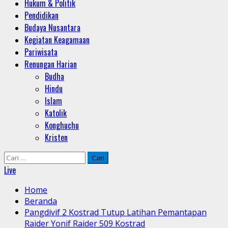
Hukum & Politik
Pendidikan
Budaya Nusantara
Kegiatan Keagamaan
Pariwisata
Renungan Harian
Budha
Hindu
Islam
Katolik
Konghuchu
Kristen
Cari
untuk:
Live
Home
Beranda
Pangdivif 2 Kostrad Tutup Latihan Pemantapan
Raider Yonif Raider 509 Kostrad