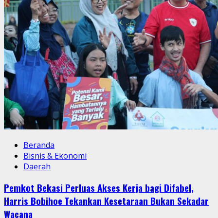
Beranda
Bisnis & Ekonomi
Daerah
Pemkot Bekasi Perluas Akses Kerja bagi Difabel,
Harris Bobihoe Tekankan Kesetaraan Bukan Sekadar
Wacana