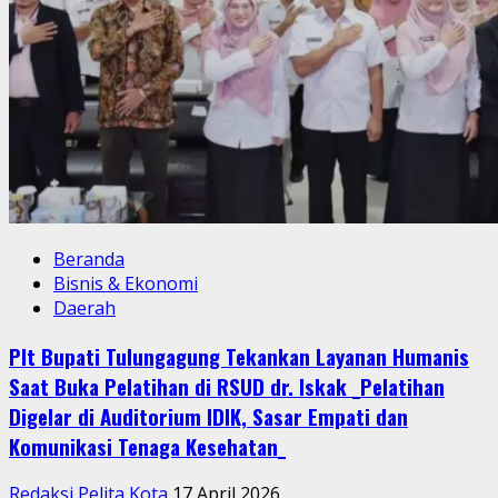
Beranda
Bisnis & Ekonomi
Daerah
Plt Bupati Tulungagung Tekankan Layanan Humanis
Saat Buka Pelatihan di RSUD dr. Iskak _Pelatihan
Digelar di Auditorium IDIK, Sasar Empati dan
Komunikasi Tenaga Kesehatan_
Redaksi Pelita Kota
17 April 2026