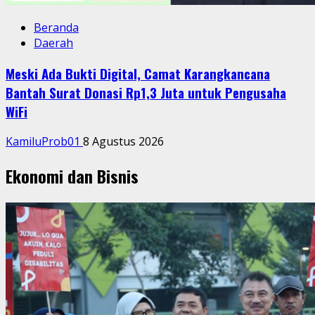
Beranda
Daerah
Meski Ada Bukti Digital, Camat Karangkancana
Bantah Surat Donasi Rp1,3 Juta untuk Pengusaha
WiFi
KamiluProb01
8 Agustus 2026
Ekonomi dan Bisnis