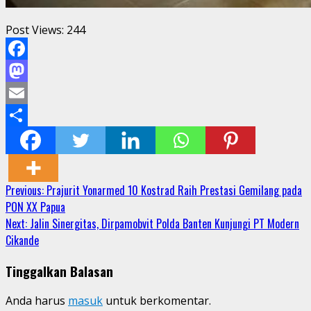
Post Views:
244
Facebook
Mastodon
Email
Share
Continue
Previous:
Prajurit Yonarmed 10 Kostrad Raih Prestasi Gemilang pada
PON XX Papua
Reading
Next:
Jalin Sinergitas, Dirpamobvit Polda Banten Kunjungi PT Modern
Cikande
Tinggalkan Balasan
Anda harus
masuk
untuk berkomentar.