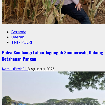
Beranda
Daerah
TNI - POLRI
Polisi Sambangi Lahan Jagung di Sumberasih, Dukung
Ketahanan Pangan
KamiluProb01
8 Agustus 2026