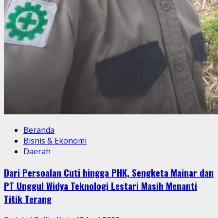
Beranda
Bisnis & Ekonomi
Daerah
Dari Persoalan Cuti hingga PHK, Sengketa Mainar dan
PT Unggul Widya Teknologi Lestari Masih Menanti
Titik Terang