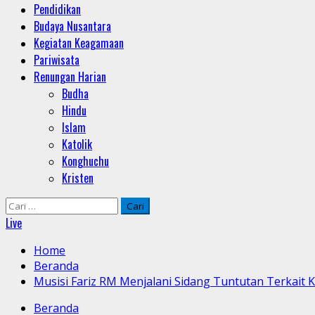
Pendidikan
Budaya Nusantara
Kegiatan Keagamaan
Pariwisata
Renungan Harian
Budha
Hindu
Islam
Katolik
Konghuchu
Kristen
Cari
untuk:
Live
Home
Beranda
Musisi Fariz RM Menjalani Sidang Tuntutan Terkait K
Beranda