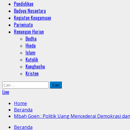
Pendidikan
Budaya Nusantara
Kegiatan Keagamaan
Pariwisata
Renungan Harian
Budha
Hindu
Islam
Katolik
Konghuchu
Kristen
Cari
untuk:
Live
Home
Beranda
Mbah Goen : Politik Uang Mencederai Demokrasi dan 
Beranda