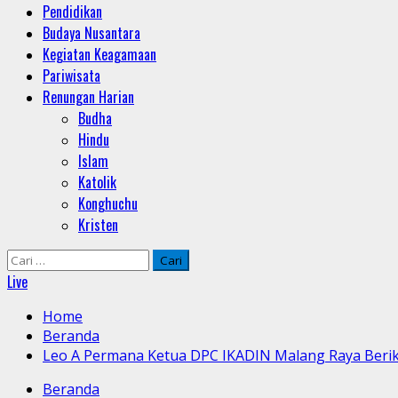
Pendidikan
Budaya Nusantara
Kegiatan Keagamaan
Pariwisata
Renungan Harian
Budha
Hindu
Islam
Katolik
Konghuchu
Kristen
Cari
untuk:
Live
Home
Beranda
Leo A Permana Ketua DPC IKADIN Malang Raya Berik
Beranda